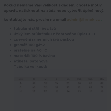
Pokuď nemáme Vaší velikost skladem, chcete motiv
upravit,
natisknout na záda nebo vytvořit úplně nový,
kontaktujte nás, prosím na email
admin@ihrnek.cz
.
tubulární střih bez švů
úzký lem průkrčníku z žebrového úpletu 1:1
zpevnění ramenních švů páskou
gramáž 160 g/m2
pratelné na 40 °C
materiál: 100 % bavlna
etiketa: Saténová
Tabulka velikostí: