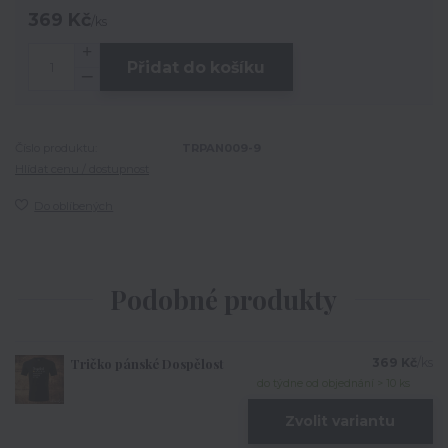
369 Kč
/
ks
Přidat do košíku
Číslo produktu:
TRPAN009-9
Hlídat cenu / dostupnost
Do oblíbených
Podobné produkty
Tričko pánské Dospělost
369 Kč
/
ks
do týdne od objednání > 10 ks
Zvolit variantu