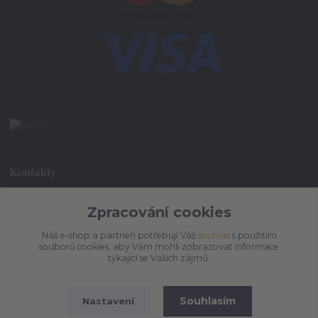
Kontakty
Zpracování cookies
+420 773 073 323
9:00 - 17:00
Náš e-shop a partneři potřebují Váš
souhlas
s použitím
souborů cookies, aby Vám mohli zobrazovat informace
admin@ihrnek.cz
týkající se Vašich zájmů.
Souhlasím
Nastavení