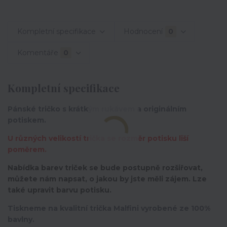
Kompletní specifikace
Hodnocení
0
Komentáře
0
Kompletní specifikace
Pánské tričko s krátkým rukávem a originálním
potiskem.
U různých velikostí trička se rozměr potisku liší
poměrem.
Nabídka barev triček se bude postupně rozšiřovat,
můžete nám napsat, o jakou by jste měli zájem. Lze
také upravit barvu potisku.
Tiskneme na kvalitní trička Malfini vyrobené ze 100%
bavlny.