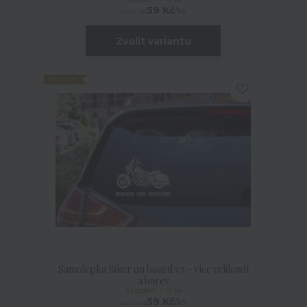
59 Kč
/
ks
cena od
Zvolit variantu
Novinka
Samolepka Biker on board v.5 - více velikostí
a barev
Skladem > 10 ks
59 Kč
/
ks
cena od