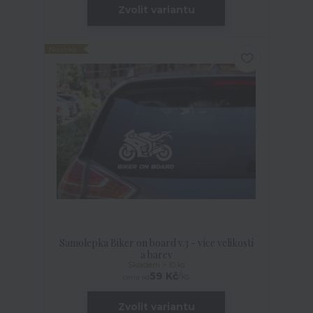
Zvolit variantu
Novinka
Samolepka Biker on board v.3 - více velikostí
a barev
Skladem > 10 ks
59 Kč
/
ks
cena od
Zvolit variantu