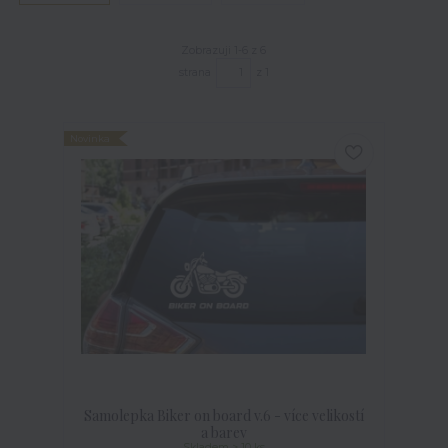
Zobrazuji 1-6 z 6
strana
z 1
Novinka
Samolepka Biker on board v.6 - více velikostí
a barev
Skladem > 10 ks