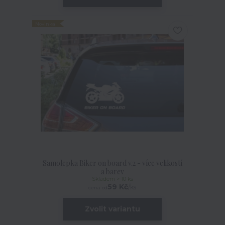
Novinka
Samolepka Biker on board v.2 - více velikostí
a barev
Skladem > 10 ks
59 Kč
/
ks
cena od
Zvolit variantu