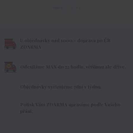
strana
z 1
U objednávky nad 1000,- doprava po ČR
ZDARMA
Odesíláme MAX do 72 hodin, většinou ale dříve.
Objednávky vyřizujeme 7dní v týdnu.
Potisk Vám ZDARMA upravíme podle Vašeho
přání.