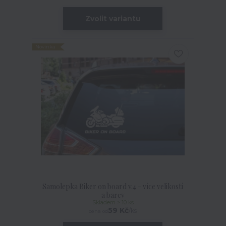
Zvolit variantu
Novinka
Samolepka Biker on board v.4 - více velikostí
a barev
Skladem > 10 ks
59 Kč
/
ks
cena od