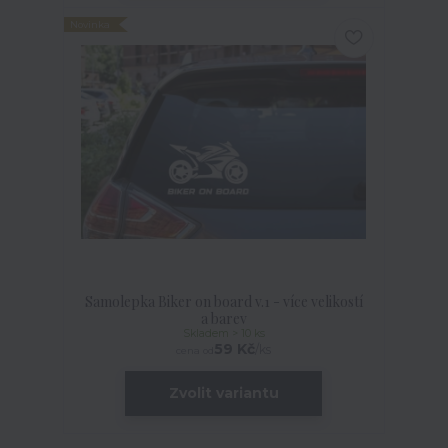
Novinka
Samolepka Biker on board v.1 - více velikostí
a barev
Skladem > 10 ks
59 Kč
/
ks
cena od
Zvolit variantu