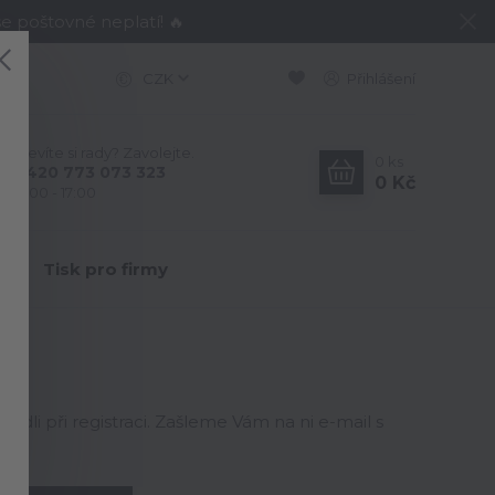
e poštovné neplatí! 🔥
CZK
Přihlášení
Nevíte si rady? Zavolejte.
0
ks
+420 773 073 323
0 Kč
9:00 - 17:00
Y
Tisk pro firmy
edli při registraci. Zašleme Vám na ni e-mail s