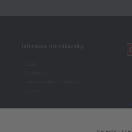
Informace pro zákazníky
O nás
Jak nakupovat
Všeobecné obchodní podmínky
Kontakty
Náš e-shop a par