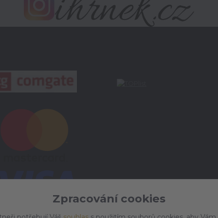
Zpracování cookies
tneři potřebují Váš
souhlas
s použitím souborů cookies, aby Vám