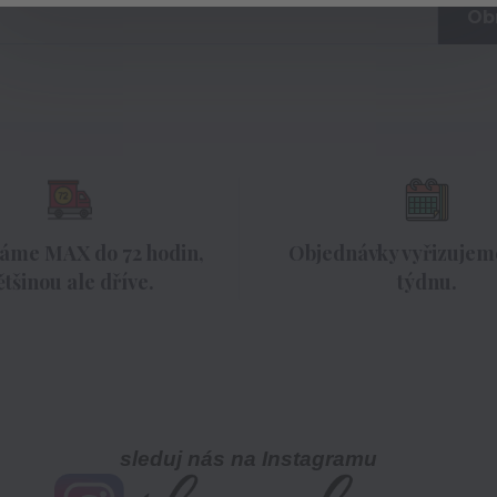
Ob
áme MAX do 72 hodin,
Objednávky vyřizujeme
ětšinou ale dříve.
týdnu.
sleduj nás na Instagramu