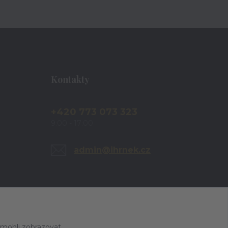
Kontakty
+420 773 073 323
9:00 - 17:00
admin@ihrnek.cz
 mohli zobrazovat