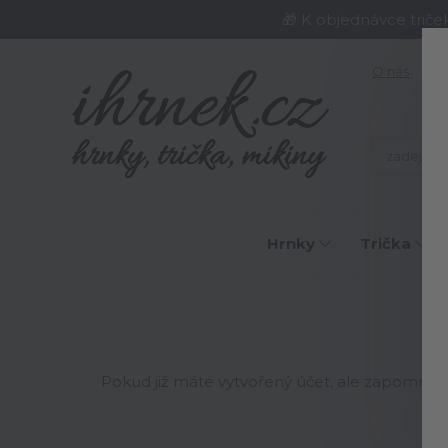
🎁 K objednávce triče
O nás
J
Hrnky
Trička
Pokud již máte vytvořený účet, ale zapomněli j