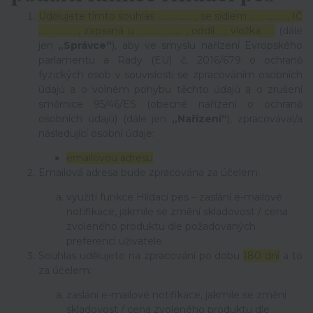
Udělujete tímto souhlas ……………..., se sídlem ………………, IČ
………………., zapsaná u ………………… , oddíl …, vložka …..
(dále
jen
„Správce“
), aby ve smyslu nařízení Evropského
parlamentu a Rady (EU) č. 2016/679 o ochraně
fyzických osob v souvislosti se zpracováním osobních
údajů a o volném pohybu těchto údajů a o zrušení
směrnice 95/46/ES (obecné nařízení o ochraně
osobních údajů) (dále jen
„Nařízení“
), zpracovával/a
následující osobní údaje:
emailovou adresu
Emailová adresa bude zpracována za účelem:
využití funkce Hlídací pes – zaslání e-mailové
notifikace, jakmile se změní skladovost / cena
zvoleného produktu dle požadovaných
preferencí uživatele
Souhlas udělujete na zpracování po dobu
180 dní
a to
za účelem:
zaslání e-mailové notifikace, jakmile se změní
skladovost / cena zvoleného produktu dle