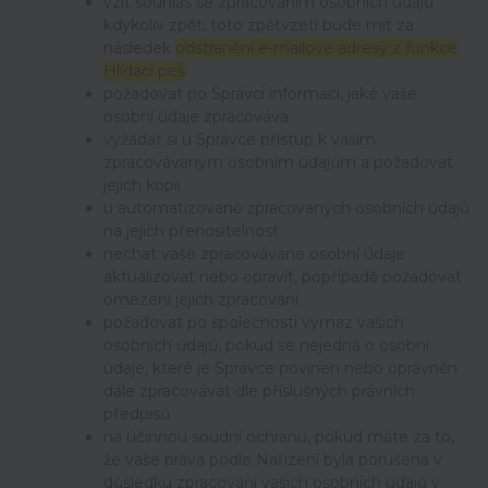
vzít souhlas se zpracováním osobních údajů
kdykoliv zpět, toto zpětvzetí bude mít za
následek
odstranění e-mailové adresy z funkce
Hlídací pes
požadovat po Správci informaci, jaké vaše
osobní údaje zpracovává
vyžádat si u Správce přístup k vašim
zpracovávaným osobním údajům a požadovat
jejich kopii
u automatizovaně zpracovaných osobních údajů
na jejich přenositelnost
nechat vaše zpracovávané osobní údaje
aktualizovat nebo opravit, popřípadě požadovat
omezení jejich zpracování
požadovat po společnosti výmaz vašich
osobních údajů, pokud se nejedná o osobní
údaje, které je Správce povinen nebo oprávněn
dále zpracovávat dle příslušných právních
předpisů
na účinnou soudní ochranu, pokud máte za to,
že vaše práva podle Nařízení byla porušena v
důsledku zpracování vašich osobních údajů v