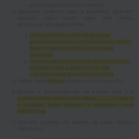
požadovaných preferencí uživatele.
Zpracování osobních údajů je prováděno Správcem
osobních údajů, osobní údaje však mohou
zpracovávat i tito zpracovatelé:
Poskytovatelem služby Eshop-rychle,
provozované společností Golemos s.r.o., sídlem
Zátkovo nábřeží 448/73, 370 01, České
Budějovice
Případně další poskytovatelé zpracovatelských
softwarů, služeb a aplikací, které však
v současné době společnost nevyužívá.
Osobní údaje
nebudou
předány mimo území EU.
Souhlas se zpracováním lze vzít kdykoliv zpět, a to
zasláním emailu na kontaktní adresu ..……………. s žádostí
o odhlášení, nebo kliknutím v obdrženém mailu
Hlídacího psa
.
Vezměte, prosíme, na vědomí, že podle Nařízení
máte právo: