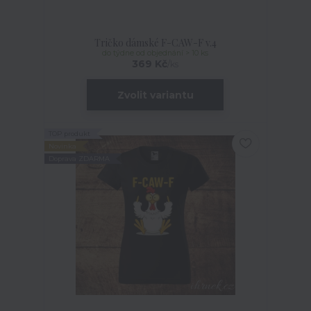
Tričko dámské F-CAW-F v.4
do týdne od objednání > 10 ks
369 Kč
/
ks
Zvolit variantu
TOP produkt
Novinka
Doprava ZDARMA