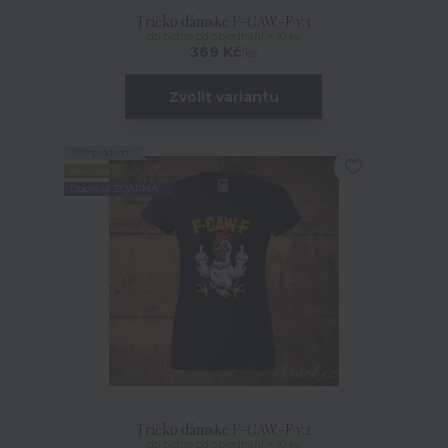
Tričko dámské F-CAW-F v.3
do týdne od objednání > 10 ks
369 Kč
/
ks
Zvolit variantu
TOP produkt
Novinka
Doprava ZDARMA
Tričko dámské F-CAW-F v.2
do týdne od objednání > 10 ks