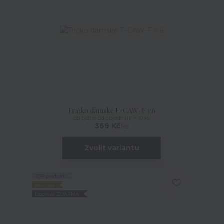
Tričko dámské F-CAW-F v.6
do týdne od objednání > 10 ks
369 Kč
/
ks
Zvolit variantu
TOP produkt
Novinka
Doprava ZDARMA