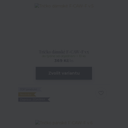
Tričko dámské F-CAW-F v.5
do týdne od objednání > 10 ks
369 Kč
/
ks
Zvolit variantu
TOP produkt
Novinka
Doprava ZDARMA