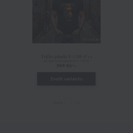
Tričko pánské F-CAW-F v.1
do týdne od objednání > 10 ks
369 Kč
/
ks
Zvolit variantu
strana
z 1