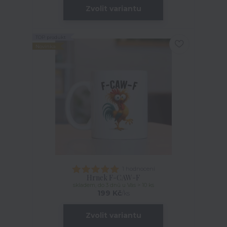
Zvolit variantu
TOP produkt
Novinka
1 hodnocení
Hrnek F-CAW-F
skladem, do 3 dnů u Vás > 10 ks
199 Kč
/
ks
Zvolit variantu