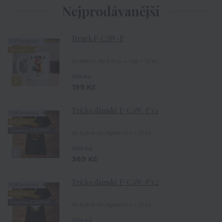
Nejprodávanější
Hrnek F-CAW-F
TOP produkt
Novinka
skladem, do 3 dnů u Vás > 10 ks
199 Kč
1.
199 Kč
Tričko dámské F-CAW-F v.1
TOP produkt
Novinka
Doprava ZDARMA
do týdne od objednání > 10 ks
369 Kč
2.
369 Kč
Tričko dámské F-CAW-F v.2
TOP produkt
Novinka
Doprava ZDARMA
do týdne od objednání > 10 ks
369 Kč