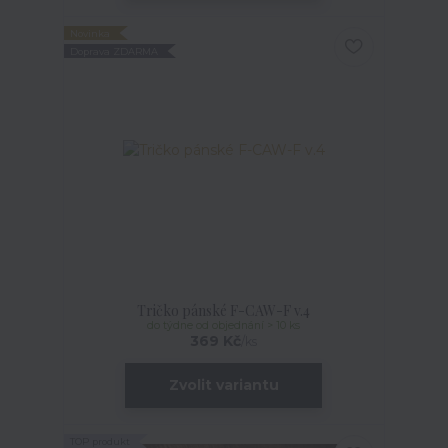
Novinka
Doprava ZDARMA
Tričko pánské F-CAW-F v.4
do týdne od objednání > 10 ks
369 Kč
/
ks
Zvolit variantu
TOP produkt