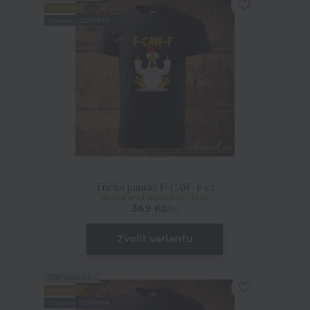
Novinka
Doprava ZDARMA
Tričko pánské F-CAW-F v.3
do týdne od objednání > 10 ks
369 Kč
/
ks
Zvolit variantu
TOP produkt
Novinka
Doprava ZDARMA