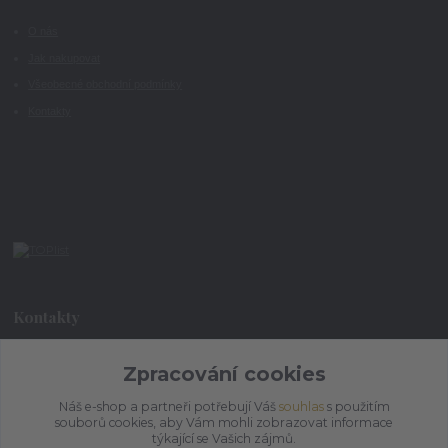
O nás
Jak nakupovat
Všeobecné obchodní podmínky
Kontakty
Kontakty
Zpracování cookies
+420 773 073 323
9:00 - 17:00
Náš e-shop a partneři potřebují Váš
souhlas
s použitím
souborů cookies, aby Vám mohli zobrazovat informace
admin@ihrnek.cz
týkající se Vašich zájmů.