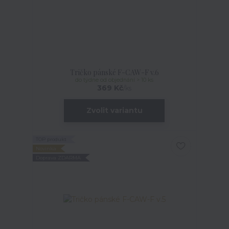
Tričko pánské F-CAW-F v.6
do týdne od objednání > 10 ks
369 Kč
/
ks
Zvolit variantu
TOP produkt
Novinka
Doprava ZDARMA