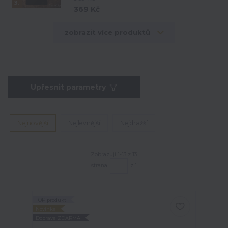
3.
369 Kč
zobrazit více produktů
Upřesnit parametry
Nejnovější
Nejlevnější
Nejdražší
Zobrazuji 1-13 z 13
strana
z 1
TOP produkt
Novinka
Doprava ZDARMA