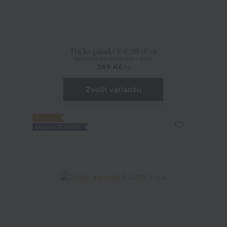
Tričko pánské F-CAW-F v.5
do týdne od objednání > 10 ks
369 Kč
/
ks
Zvolit variantu
Novinka
Doprava ZDARMA