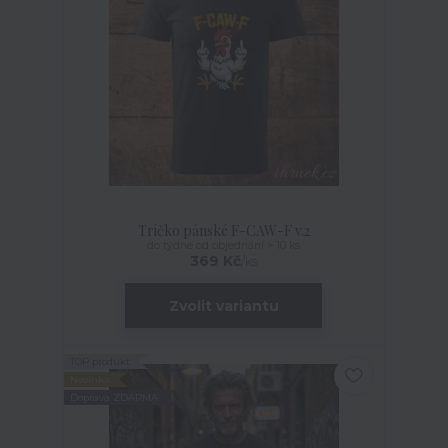
Tričko pánské F-CAW-F v.2
do týdne od objednání > 10 ks
369 Kč
/
ks
Zvolit variantu
TOP produkt
Novinka
Doprava ZDARMA