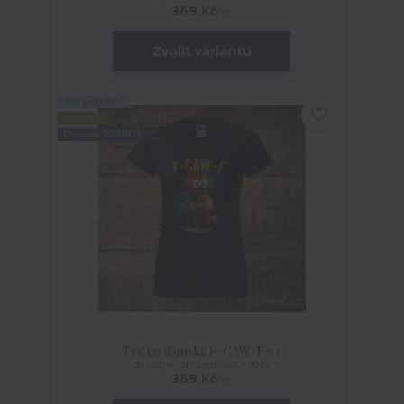
369 Kč
/
ks
Zvolit variantu
TOP produkt
Novinka
Doprava ZDARMA
Tričko dámské F-CAW-F v.1
do týdne od objednání > 10 ks
369 Kč
/
ks