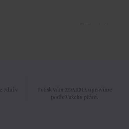
strana
z 1
 7dní v
Potisk Vám ZDARMA upravíme
podle Vašeho přání.