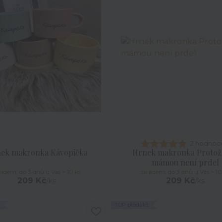
2 hodnoc
ek makronka Kávopička
Hrnek makronka Protož
mámou není prdel
ladem, do 3 dnů u Vás > 10 ks
skladem, do 3 dnů u Vás > 10
209 Kč
209 Kč
/
ks
/
ks
TOP produkt