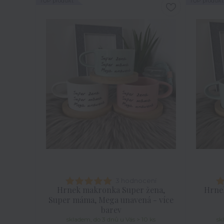
TOP produkt
TOP produkt
3 hodnocení
Hrnek makronka Super žena,
Hrnek
Super máma, Mega unavená - více
barev
skladem, do 3 dnů u Vás > 10 ks
sk