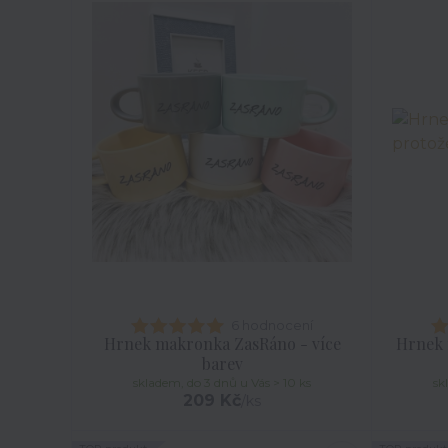
6 hodnocení
Hrnek makronka ZasRáno - více
Hrnek 
barev
skladem, do 3 dnů u Vás > 10 ks
sk
209 Kč
/
ks