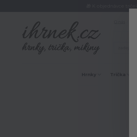
🎁 K objednávce triče
O nás
J
Hrnky
Trička