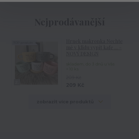
Nejprodávanější
Hrnek makronka Nechte
TOP produkt
mě v klidu vypít kafe ... -
NOVÝ DESIGN
skladem, do 3 dnů u Vás
> 10 ks
209 Kč
2.
209 Kč
zobrazit více produktů