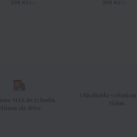
209 Kč
209 Kč
/
ks
/
ks
Objednávky vyřizujeme
áme MAX do 72 hodin,
týdnu.
ětšinou ale dříve.