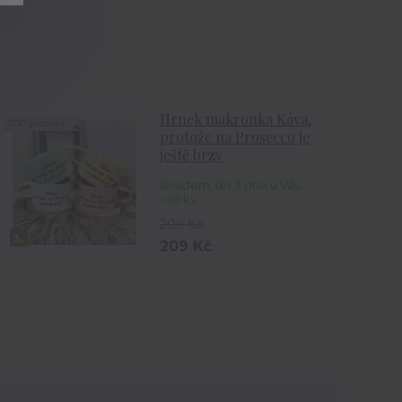
Hrnek makronka Káva,
TOP produkt
protože na Prosecco je
ještě brzy
skladem, do 3 dnů u Vás
> 10 ks
209 Kč
3.
209 Kč