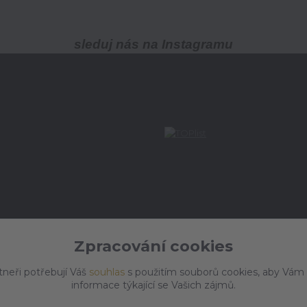
sleduj nás na Instagramu
Zpracování cookies
tneři potřebují Váš
souhlas
s použitím souborů cookies, aby Vám
informace týkající se Vašich zájmů.