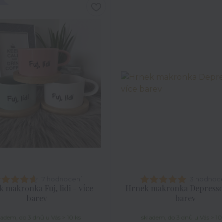
7 hodnocení
3 hodnoc
 makronka Fuj, lidi - více
Hrnek makronka Depresso 
barev
barev
ladem, do 3 dnů u Vás > 10 ks
skladem, do 3 dnů u Vás > 10