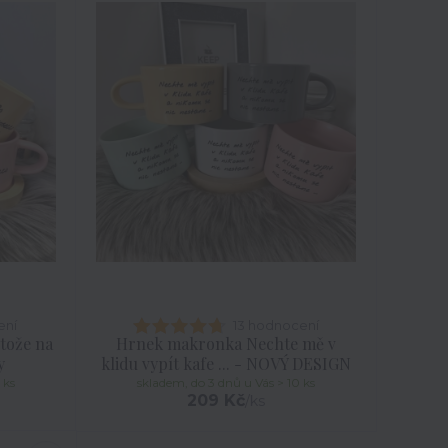
ení
13 hodnocení
tože na
Hrnek makronka Nechte mě v
y
klidu vypít kafe ... - NOVÝ DESIGN
 ks
skladem, do 3 dnů u Vás > 10 ks
209 Kč
/
ks