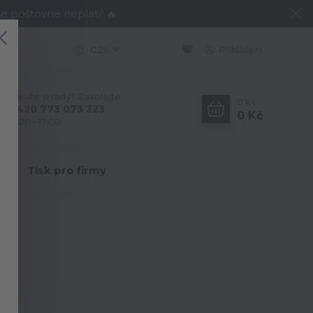
e poštovné neplatí! 🔥
CZK
Přihlášení
Nevíte si rady? Zavolejte.
0
ks
+420 773 073 323
0 Kč
9:00 - 17:00
Y
Tisk pro firmy