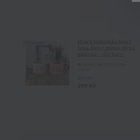
Hrnek makronka Super
TOP produkt
žena, Super máma, Mega
unavená - více barev
skladem, do 3 dnů u Vás
> 10 ks
209 Kč
1.
209 Kč