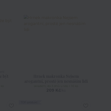
ení
e být
Hrnek makronka Nejsem
arogantní, prostě jen nesnáším lidi
 ks
skladem, do 3 dnů u Vás > 10 ks
209 Kč
/
ks
TOP produkt