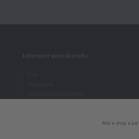
Informace pro zákazníky
O nás
Jak nakupovat
Všeobecné obchodní podmínky
Kontakty
Náš e-shop a par