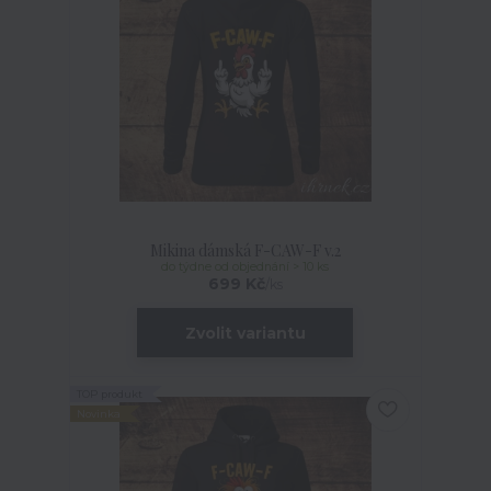
Mikina dámská F-CAW-F v.2
do týdne od objednání > 10 ks
699 Kč
/
ks
Zvolit variantu
TOP produkt
Novinka