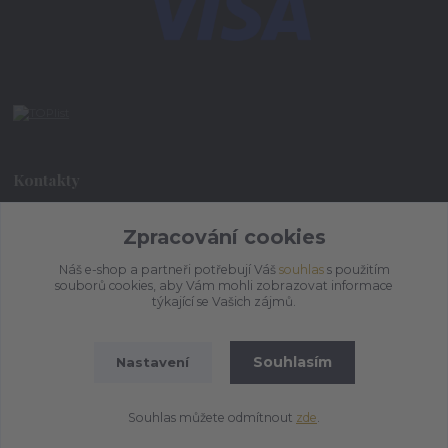
Kontakty
+420 773 073 323
Zpracování cookies
9:00 - 17:00
Náš e-shop a partneři potřebují Váš
souhlas
s použitím
souborů cookies, aby Vám mohli zobrazovat informace
admin@ihrnek.cz
týkající se Vašich zájmů.
Souhlasím
Nastavení
Souhlas můžete odmítnout
zde
.
Vytvořeno na
Eshop-rychle.cz