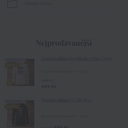
Pánské mikiny
Nejprodávanější
Dámská mikina Dog Mother Wine Lover
TOP produkt
Novinka
do týdne od objednání > 10 ks
699 Kč
1.
699 Kč
Dámská mikina F-CAW-F v.1
TOP produkt
Novinka
do týdne od objednání > 10 ks
2.
699 Kč
cena od