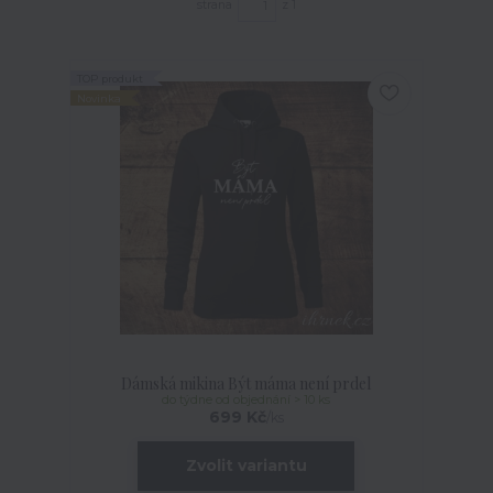
strana
z 1
TOP produkt
Novinka
Dámská mikina Být máma není prdel
do týdne od objednání > 10 ks
699 Kč
/
ks
Zvolit variantu