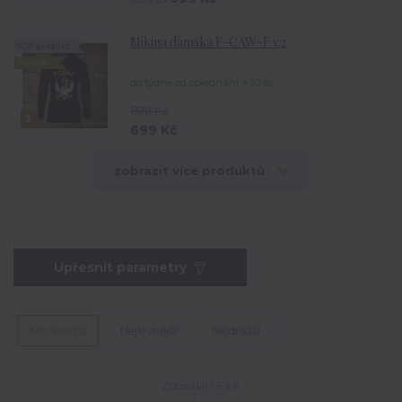
Mikina dámská F-CAW-F v.2
TOP produkt
Novinka
do týdne od objednání > 10 ks
699 Kč
3.
699 Kč
zobrazit více produktů
Upřesnit parametry
Nejnovější
Nejlevnější
Nejdražší
Zobrazuji 1-6 z 6