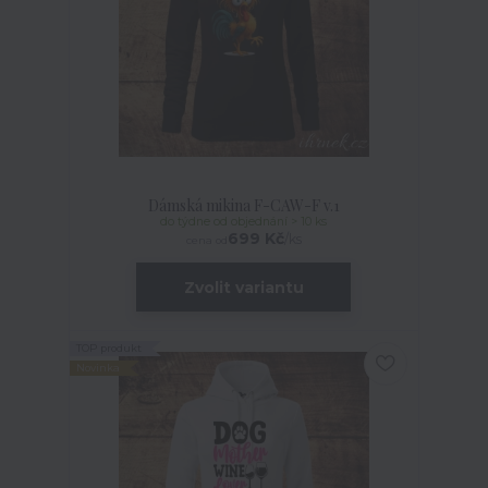
Dámská mikina F-CAW-F v.1
do týdne od objednání > 10 ks
699 Kč
/
ks
cena od
Zvolit variantu
TOP produkt
Novinka