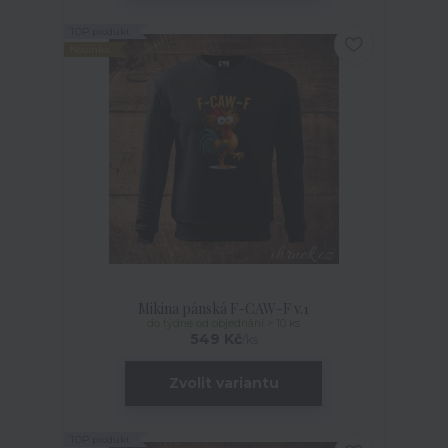
TOP produkt
Novinka
Mikina pánská F-CAW-F v.1
do týdne od objednání > 10 ks
549 Kč
/
ks
Zvolit variantu
TOP produkt