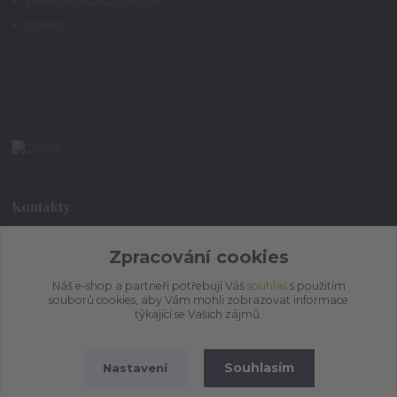
Všeobecné obchodní podmínky
Kontakty
Kontakty
Zpracování cookies
+420 773 073 323
9:00 - 17:00
Náš e-shop a partneři potřebují Váš
souhlas
s použitím
souborů cookies, aby Vám mohli zobrazovat informace
admin@ihrnek.cz
týkající se Vašich zájmů.
Souhlasím
Nastavení