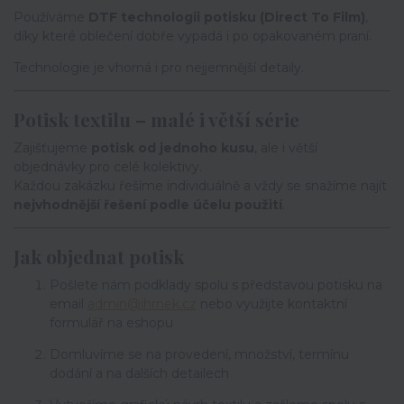
Používáme
DTF technologii potisku (Direct To Film)
,
díky které oblečení dobře vypadá i po opakovaném praní.
Technologie je vhorná i pro nejjemnější detaily.
Potisk textilu – malé i větší série
Zajišťujeme
potisk od jednoho kusu
, ale i větší
objednávky pro celé kolektivy.
Každou zakázku řešíme individuálně a vždy se snažíme najít
nejvhodnější řešení podle účelu použití
.
Jak objednat potisk
Pošlete nám podklady spolu s představou potisku na
email
admin@ihrnek.cz
nebo využijte kontaktní
formulář na eshopu
Domluvíme se na provedení, množství, termínu
dodání a na dalších detailech