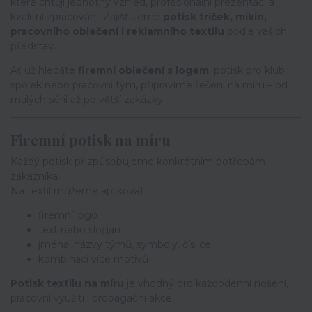
které chtějí jednotný vzhled, profesionální prezentaci a
kvalitní zpracování. Zajišťujeme
potisk triček, mikin,
pracovního oblečení i reklamního textilu
podle vašich
představ.
Ať už hledáte
firemní oblečení s logem
, potisk pro klub,
spolek nebo pracovní tým, připravíme řešení na míru – od
malých sérií až po větší zakázky.
Firemní potisk na míru
Každý potisk přizpůsobujeme konkrétním potřebám
zákazníka.
Na textil můžeme aplikovat:
firemní logo
text nebo slogan
jména, názvy týmů, symboly, číslice
kombinaci více motivů
Potisk textilu na míru
je vhodný pro každodenní nošení,
pracovní využití i propagační akce.