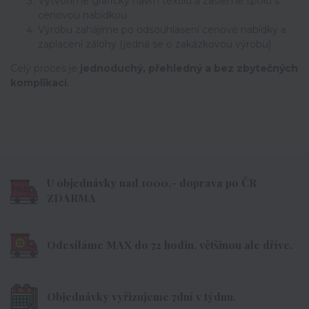
Vytvoříme grafický návrh textilu a zašleme spolu s
cenovou nabídkou
Výrobu zahájíme po odsouhlasení cenové nabídky a
zaplacení zálohy (jedná se o zakázkovou výrobu)
Celý proces je
jednoduchý, přehledný a bez zbytečných
komplikací
.
U objednávky nad 1000,- doprava po ČR
ZDARMA
Odesíláme MAX do 72 hodin, většinou ale dříve.
Objednávky vyřizujeme 7dní v týdnu.