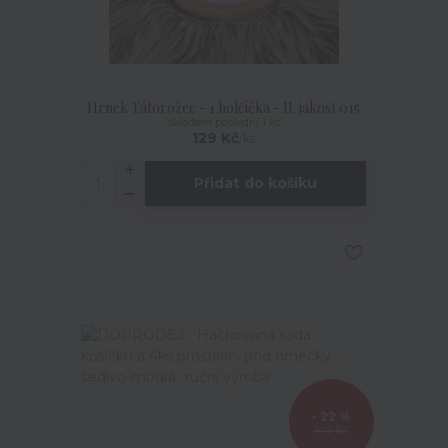
Hrnek Tátorožec - 1 holčička - II. jakost 015
skladem poslední 1 ks
129 Kč
/
ks
Přidat do košíku
- 22 %
449 Kč