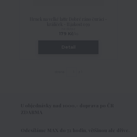
Hrnek na velké latte Dobré ráno čuráci -
králíček - II.jakost 039
na dotaz
179 Kč
/
ks
Detail
strana
z 1
U objednávky nad 1000,- doprava po ČR
ZDARMA
Odesíláme MAX do 72 hodin, většinou ale dříve.