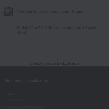
Objednávky vyřizujeme 7dní v týdnu.
Potisk Vám ZDARMA upravíme podle Vašeho
přání.
sleduj nás na Instagramu
Informace pro zákazníky
O nás
Jak nakupovat
Všeobecné obchodní podmínky