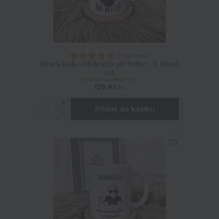
1 hodnocení
Hrnek Dads with Beards are better - II. jakost
025
skladem poslední 1 ks
129 Kč
/
ks
Přidat do košíku