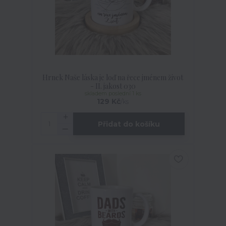
Hrnek Naše láska je loď na řece jménem život
- II. jakost 030
skladem poslední 1 ks
129 Kč
/
ks
Přidat do košíku