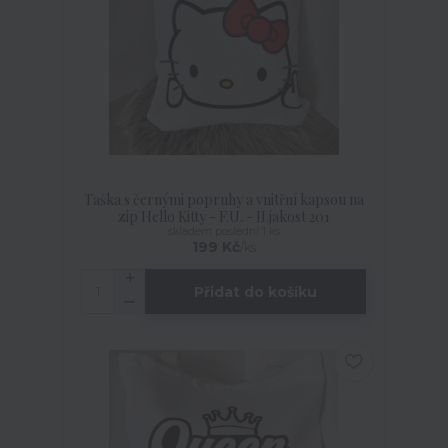
Taška s černými popruhy a vnitřní kapsou na
zip Hello Kitty - F.U. - II.jakost 201
skladem poslední 1 ks
199 Kč
/
ks
Přidat do košíku