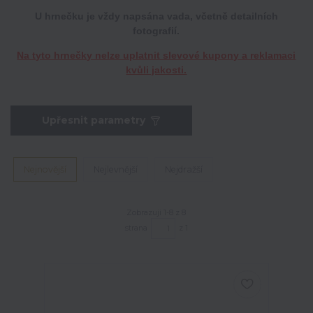
U hrnečku je vždy napsána vada,
včetně detailních
fotografií.
Na tyto hrnečky nelze uplatnit slevové kupony a reklamaci
kvůli jakosti.
Upřesnit parametry
Nejnovější
Nejlevnější
Nejdražší
Zobrazuji 1-8 z 8
strana
z 1