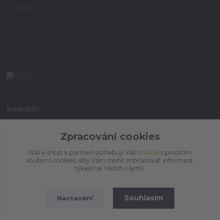
Kontakty
Kontakty
Zpracování cookies
+420 773 073 323
9:00 - 17:00
Náš e-shop a partneři potřebují Váš
souhlas
s použitím
souborů cookies, aby Vám mohli zobrazovat informace
admin@ihrnek.cz
týkající se Vašich zájmů.
Souhlasím
Nastavení