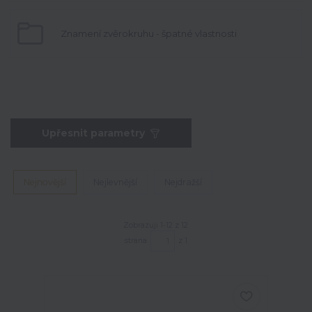
Znamení zvěrokruhu - špatné vlastnosti
Upřesnit parametry
Nejnovější
Nejlevnější
Nejdražší
Zobrazuji 1-12 z 12
strana
z 1