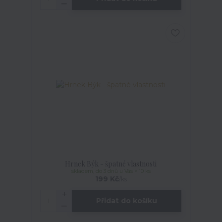
Hrnek Býk - špatné vlastnosti
skladem, do 3 dnů u Vás > 10 ks
199 Kč
/
ks
Přidat do košíku