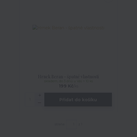
Hrnek Beran - špatné vlastnosti
skladem, do 3 dnů u Vás > 10 ks
199 Kč
/
ks
Přidat do košíku
strana
z 1