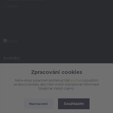
Kontakty
Kontakty
Zpracování cookies
+420 773 073 323
9:00 - 17:00
Náš e-shop a partneři potřebují Váš
souhlas
s použitím
souborů cookies, aby Vám mohli zobrazovat informace
admin@ihrnek.cz
týkající se Vašich zájmů.
Souhlasím
Nastavení