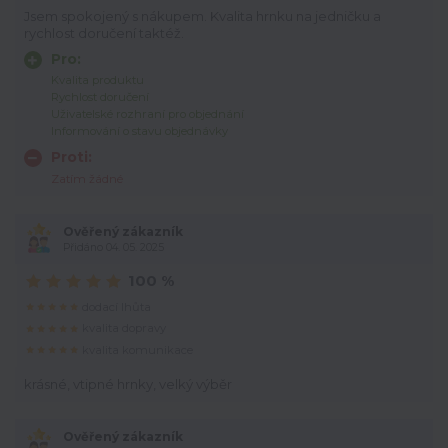
Jsem spokojený s nákupem. Kvalita hrnku na jedničku a
rychlost doručení taktéž.
Pro:
Kvalita produktu
Rychlost doručení
Uživatelské rozhraní pro objednání
Informování o stavu objednávky
Proti:
Zatím žádné
Ověřený zákazník
Přidáno 04. 05. 2025
100 %
dodací lhůta
kvalita dopravy
kvalita komunikace
krásné, vtipné hrnky, velký výběr
Ověřený zákazník