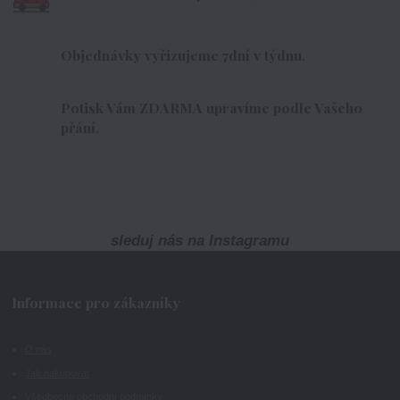
Objednávky vyřizujeme 7dní v týdnu.
Potisk Vám ZDARMA upravíme podle Vašeho
přání.
sleduj nás na Instagramu
Informace pro zákazníky
O nás
Jak nakupovat
Všeobecné obchodní podmínky