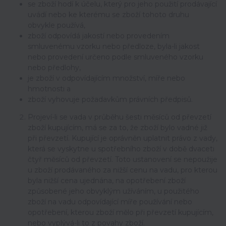
se zboží hodí k účelu, který pro jeho použití prodávající
uvádí nebo ke kterému se zboží tohoto druhu
obvykle používá,
zboží odpovídá jakostí nebo provedením
smluvenému vzorku nebo předloze, byla-li jakost
nebo provedení určeno podle smluveného vzorku
nebo předlohy,
je zboží v odpovídajícím množství, míře nebo
hmotnosti a
zboží vyhovuje požadavkům právních předpisů.
Projeví-li se vada v průběhu šesti měsíců od převzetí
zboží kupujícím, má se za to, že zboží bylo vadné již
při převzetí. Kupující je oprávněn uplatnit právo z vady,
která se vyskytne u spotřebního zboží v době dvaceti
čtyř měsíců od převzetí. Toto ustanovení se nepoužije
u zboží prodávaného za nižší cenu na vadu, pro kterou
byla nižší cena ujednána, na opotřebení zboží
způsobené jeho obvyklým užíváním, u použitého
zboží na vadu odpovídající míře používání nebo
opotřebení, kterou zboží mělo při převzetí kupujícím,
nebo vyplývá-li to z povahy zboží.