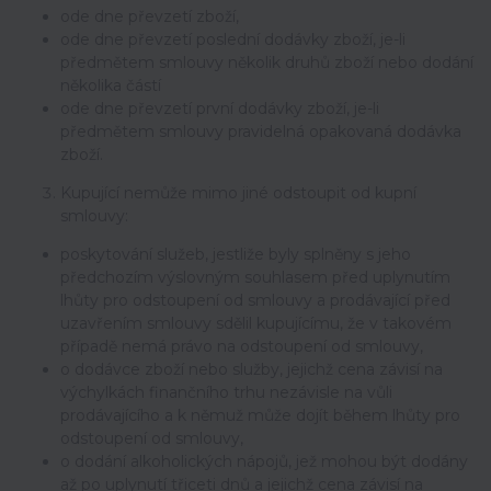
ode dne převzetí zboží,
ode dne převzetí poslední dodávky zboží, je-li
předmětem smlouvy několik druhů zboží nebo dodání
několika částí
ode dne převzetí první dodávky zboží, je-li
předmětem smlouvy pravidelná opakovaná dodávka
zboží.
Kupující nemůže mimo jiné odstoupit od kupní
smlouvy:
poskytování služeb, jestliže byly splněny s jeho
předchozím výslovným souhlasem před uplynutím
lhůty pro odstoupení od smlouvy a prodávající před
uzavřením smlouvy sdělil kupujícímu, že v takovém
případě nemá právo na odstoupení od smlouvy,
o dodávce zboží nebo služby, jejichž cena závisí na
výchylkách finančního trhu nezávisle na vůli
prodávajícího a k němuž může dojít během lhůty pro
odstoupení od smlouvy,
o dodání alkoholických nápojů, jež mohou být dodány
až po uplynutí třiceti dnů a jejichž cena závisí na