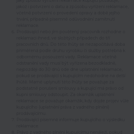
jaký způsob vyřízení reklamace kupující požaduje,
jakož i potvrzení o datu a způsobu vyřízení reklamace,
včetně potvrzení o provedení opravy a době jejího
trvání, případně písemné odůvodnění zamítnutí
reklamace.
Prodávající nebo jím pověřený pracovník rozhodne o
reklamaci ihned, ve složitých případech do tří
pracovních dnů. Do této lhůty se nezapočítává doba
přiměřená podle druhu výrobku či služby potřebná k
odbornému posouzení vady. Reklamace včetně
odstranění vady musí být vyřízena bezodkladně,
nejpozději do 30 dnů ode dne uplatnění reklamace,
pokud se prodávající s kupujícím nedohodne na delší
lhůtě. Marné uplynutí této lhůty se považuje za
podstatné porušení smlouvy a kupující má právo od
kupní smlouvy odstoupit. Za okamžik uplatnění
reklamace se považuje okamžik, kdy dojde projev vůle
kupujícího (uplatnění práva z vadného plnění)
prodávajícímu.
Prodávající písemně informuje kupujícího o výsledku
reklamace.
Právo z vadného plnění kupujícímu nenáleží, pokud