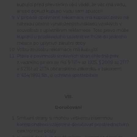
kupující před převzetím věci věděl, že věc má vadu,
anebo pokud kupující vadu sám způsobil.
V případě oprávněné reklamace má kupující právo na
náhradu účelně vynaložených nákladů vzniklých v
souvislosti s uplatněním reklamace. Toto právo může
kupující u prodávajícího uplatnit ve lhůtě do jednoho
měsíce po uplynutí záruční doby.
Volbu způsobu reklamace má kupující.
Práva a povinnosti smluvních stran ohledně práv
z vadného plnění se řídí § 1914 až 1925, § 2099 až 2117
a § 2161 až 2174 občanského zákoníku a zákonem
č. 634/1992 Sb., o ochraně spotřebitele.
VIII.
Doručování
Smluvní strany si mohou veškerou písemnou
korespondenci vzájemně doručovat prostřednictvím
elektronické pošty.