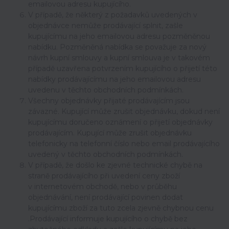
emailovou adresu kupujícího.
V případě, že některý z požadavků uvedených v
objednávce nemůže prodávající splnit, zašle
kupujícímu na jeho emailovou adresu pozměněnou
nabídku. Pozměněná nabídka se považuje za nový
návrh kupní smlouvy a kupní smlouva je v takovém
případě uzavřena potvrzením kupujícího o přijetí této
nabídky prodávajícímu na jeho emailovou adresu
uvedenu v těchto obchodních podmínkách.
Všechny objednávky přijaté prodávajícím jsou
závazné. Kupující může zrušit objednávku, dokud není
kupujícímu doručeno oznámení o přijetí objednávky
prodávajícím. Kupující může zrušit objednávku
telefonicky na telefonní číslo nebo email prodávajícího
uvedený v těchto obchodních podmínkách.
V případě, že došlo ke zjevné technické chybě na
straně prodávajícího při uvedení ceny zboží
v internetovém obchodě, nebo v průběhu
objednávání, není prodávající povinen dodat
kupujícímu zboží za tuto zcela zjevně chybnou cenu
.Prodávající informuje kupujícího o chybě bez