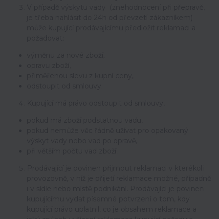
V případě výskytu vady (znehodnocení při přepravě,
je třeba nahlásit do 24h od převzetí zákazníkem)
může kupující prodávajícímu předložit reklamaci a
požadovat:
výměnu za nové zboží,
opravu zboží,
přiměřenou slevu z kupní ceny,
odstoupit od smlouvy.
Kupující má právo odstoupit od smlouvy,
pokud má zboží podstatnou vadu,
pokud nemůže věc řádně užívat pro opakovaný
výskyt vady nebo vad po opravě,
při větším počtu vad zboží.
Prodávající je povinen přijmout reklamaci v kterékoli
provozovně, v níž je přijetí reklamace možné, případně
i v sídle nebo místě podnikání. Prodávající je povinen
kupujícímu vydat písemné potvrzení o tom, kdy
kupující právo uplatnil, co je obsahem reklamace a