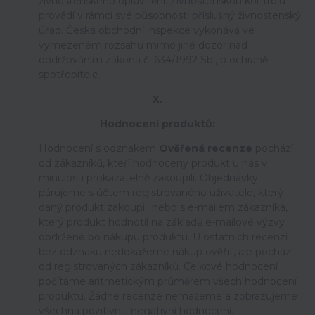
živnostenského oprávnění. Živnostenskou kontrolu
provádí v rámci své působnosti příslušný živnostenský
úřad. Česká obchodní inspekce vykonává ve
vymezeném rozsahu mimo jiné dozor nad
dodržováním zákona č. 634/1992 Sb., o ochraně
spotřebitele.
X.
Hodnocení produktů:
Hodnocení s odznakem
Ověřená recenze
pochází
od zákazníků, kteří hodnocený produkt u nás v
minulosti prokazatelně zakoupili. Objednávky
párujeme s účtem registrovaného uživatele, který
daný produkt zakoupil, nebo s e-mailem zákazníka,
který produkt hodnotil na základě e-mailové výzvy
obdržené po nákupu produktu. U ostatních recenzí
bez odznaku nedokážeme nákup ověřit, ale pochází
od registrovaných zákazníků. Celkové hodnocení
počítáme aritmetickým průměrem všech hodnocení
produktu. Žádné recenze nemažeme a zobrazujeme
všechna pozitivní i negativní hodnocení.