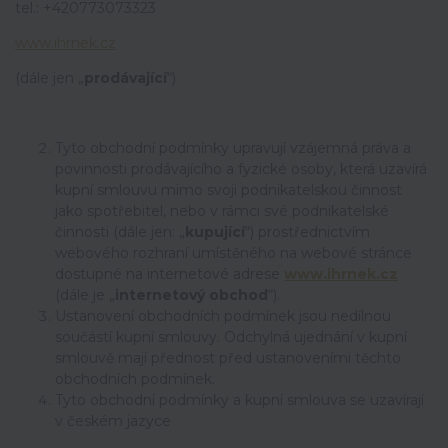
tel.: +420773073323
www.ihrnek.cz
(dále jen „
prodávající
“)
Tyto obchodní podmínky upravují vzájemná práva a
povinnosti prodávajícího a fyzické osoby, která uzavírá
kupní smlouvu mimo svoji podnikatelskou činnost
jako spotřebitel, nebo v rámci své podnikatelské
činnosti (dále jen: „
kupující
“) prostřednictvím
webového rozhraní umístěného na webové stránce
dostupné na internetové adrese
www.ihrnek.cz
(dále je „
internetový obchod
“).
Ustanovení obchodních podmínek jsou nedílnou
součástí kupní smlouvy. Odchylná ujednání v kupní
smlouvě mají přednost před ustanoveními těchto
obchodních podmínek.
Tyto obchodní podmínky a kupní smlouva se uzavírají
v českém jazyce