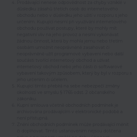
Prodávající nenese odpovědnost za chyby vzniklé v
důsledku zásahů třetích osob do internetového
obchodu nebo v důsledku jeho užití v rozporu s jeho
určením. Kupující nesmí při využívání internetového
obchodu používat postupy, které by mohly mít
negativní vliv na jeho provoz a nesmí vykonávat
žádnou činnost, která by mohla jemu nebo třetím
osobám umožnit neoprávněně zasahovat či
neoprávněně užít programové vybavení nebo další
součásti tvořící internetový obchod a užívat
internetový obchod nebo jeho části či softwarové
vybavení takovým způsobem, který by byl v rozporu s
jeho určením či účelem.
Kupující tímto přebírá na sebe nebezpečí změny
okolností ve smyslu § 1765 odst. 2 občanského
zákoníku.
Kupní smlouva včetně obchodních podmínek je
archivována prodávajícím v elektronické podobě a
není přístupná.
Znění obchodních podmínek může prodávající měnit
či doplňovat. Tímto ustanovením nejsou dotčena