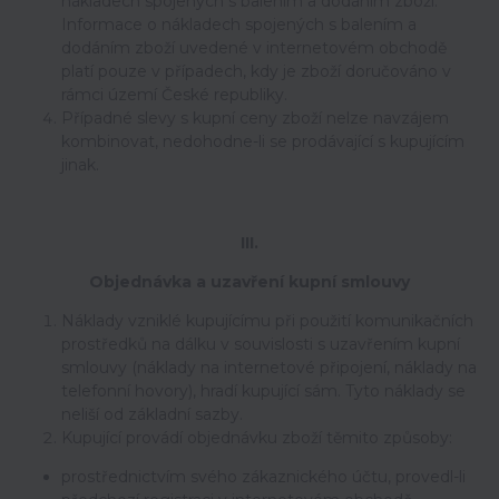
nákladech spojených s balením a dodáním zboží.
Informace o nákladech spojených s balením a
dodáním zboží uvedené v internetovém obchodě
platí pouze v případech, kdy je zboží doručováno v
rámci území České republiky.
Případné slevy s kupní ceny zboží nelze navzájem
kombinovat, nedohodne-li se prodávající s kupujícím
jinak.
III.
Objednávka a uzavření kupní smlouvy
Náklady vzniklé kupujícímu při použití komunikačních
prostředků na dálku v souvislosti s uzavřením kupní
smlouvy (náklady na internetové připojení, náklady na
telefonní hovory), hradí kupující sám. Tyto náklady se
neliší od základní sazby.
Kupující provádí objednávku zboží těmito způsoby:
prostřednictvím svého zákaznického účtu, provedl-li