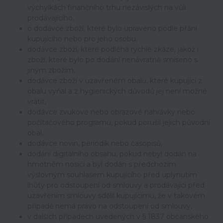
výchylkách finančního trhu nezávislých na vůli
prodávajícího,
o dodávce zboží, které bylo upraveno podle přání
kupujícího nebo pro jeho osobu,
dodávce zboží, které podléhá rychlé zkáze, jakož i
zboží, které bylo po dodání nenávratně smíseno s
jiným zbožím,
dodávce zboží v uzavřeném obalu, které kupující z
obalu vyňal a z hygienických důvodů jej není možné
vrátit,
dodávce zvukové nebo obrazové nahrávky nebo
počítačového programu, pokud porušil jejich původní
obal,
dodávce novin, periodik nebo časopisů,
dodání digitálního obsahu, pokud nebyl dodán na
hmotném nosiči a byl dodán s předchozím
výslovným souhlasem kupujícího před uplynutím
lhůty pro odstoupení od smlouvy a prodávající před
uzavřením smlouvy sdělil kupujícímu, že v takovém
případě nemá právo na odstoupení od smlouvy,
v dalších případech uvedených v § 1837 občanského