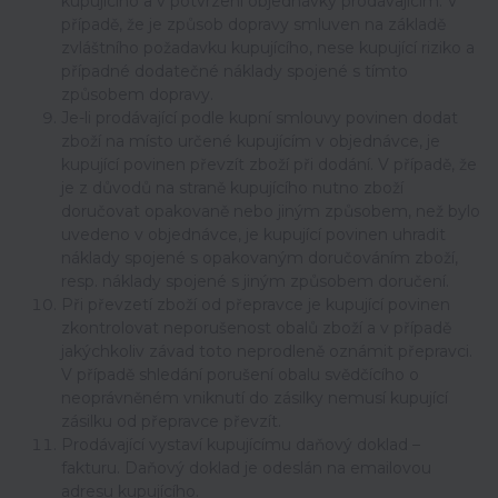
kupujícího a v potvrzení objednávky prodávajícím. V
případě, že je způsob dopravy smluven na základě
zvláštního požadavku kupujícího, nese kupující riziko a
případné dodatečné náklady spojené s tímto
způsobem dopravy.
Je-li prodávající podle kupní smlouvy povinen dodat
zboží na místo určené kupujícím v objednávce, je
kupující povinen převzít zboží při dodání. V případě, že
je z důvodů na straně kupujícího nutno zboží
doručovat opakovaně nebo jiným způsobem, než bylo
uvedeno v objednávce, je kupující povinen uhradit
náklady spojené s opakovaným doručováním zboží,
resp. náklady spojené s jiným způsobem doručení.
Při převzetí zboží od přepravce je kupující povinen
zkontrolovat neporušenost obalů zboží a v případě
jakýchkoliv závad toto neprodleně oznámit přepravci.
V případě shledání porušení obalu svědčícího o
neoprávněném vniknutí do zásilky nemusí kupující
zásilku od přepravce převzít.
Prodávající vystaví kupujícímu daňový doklad –
fakturu. Daňový doklad je odeslán na emailovou
adresu kupujícího.