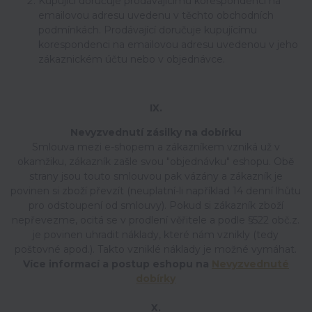
Kupující doručuje prodávajícímu korespondenci na
emailovou adresu uvedenu v těchto obchodních
podmínkách. Prodávající doručuje kupujícímu
korespondenci na emailovou adresu uvedenou v jeho
zákaznickém účtu nebo v objednávce.
IX.
Nevyzvednutí zásilky na dobírku
Smlouva mezi e-shopem a zákazníkem vzniká už v
okamžiku, zákazník zašle svou "objednávku" eshopu. Obě
strany jsou touto smlouvou pak vázány a zákazník je
povinen si zboží převzít (neuplatní-li například 14 denní lhůtu
pro odstoupení od smlouvy). Pokud si zákazník zboží
nepřevezme, ocitá se v prodlení věřitele a podle §522 obč.z.
je povinen uhradit náklady, které nám vznikly (tedy
poštovné apod.). Takto vzniklé náklady je možné vymáhat.
Více informací a postup eshopu na
Nevyzvednuté
dobírky
X.