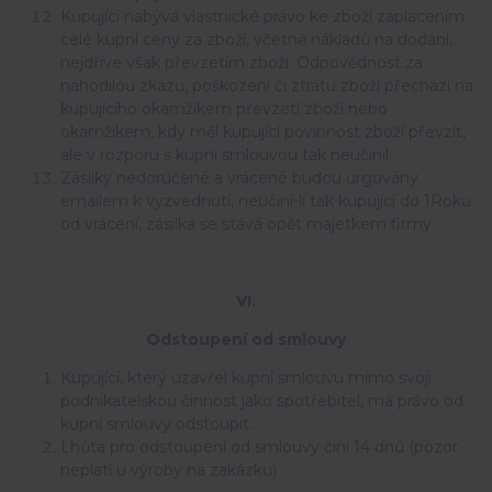
Kupující nabývá vlastnické právo ke zboží zaplacením
celé kupní ceny za zboží, včetně nákladů na dodání,
nejdříve však převzetím zboží. Odpovědnost za
nahodilou zkázu, poškození či ztrátu zboží přechází na
kupujícího okamžikem převzetí zboží nebo
okamžikem, kdy měl kupující povinnost zboží převzít,
ale v rozporu s kupní smlouvou tak neučinil.
Zásilky nedoručené a vrácené budou urgovány
emailem k vyzvednutí, neučiní-li tak kupující do 1Roku
od vrácení, zásilka se stává opět majetkem firmy
VI.
Odstoupení od smlouvy
Kupující, který uzavřel kupní smlouvu mimo svoji
podnikatelskou činnost jako spotřebitel, má právo od
kupní smlouvy odstoupit.
Lhůta pro odstoupení od smlouvy činí 14 dnů (pozor
neplatí u výroby na zakázku)