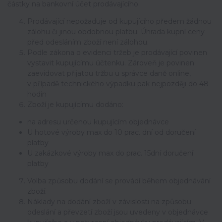
částky na bankovní účet prodávajícího.
Prodávající nepožaduje od kupujícího předem žádnou
zálohu či jinou obdobnou platbu. Úhrada kupní ceny
před odesláním zboží není zálohou.
Podle zákona o evidenci tržeb je prodávající povinen
vystavit kupujícímu účtenku. Zároveň je povinen
zaevidovat přijatou tržbu u správce daně online,
v případě technického výpadku pak nejpozději do 48
hodin
Zboží je kupujícímu dodáno:
na adresu určenou kupujícím objednávce
U hotové výroby max do 10 prac. dní od doručení
platby
U zakázkové výroby max do prac. 15dní doručení
platby
Volba způsobu dodání se provádí během objednávání
zboží.
Náklady na dodání zboží v závislosti na způsobu
odeslání a převzetí zboží jsou uvedeny v objednávce