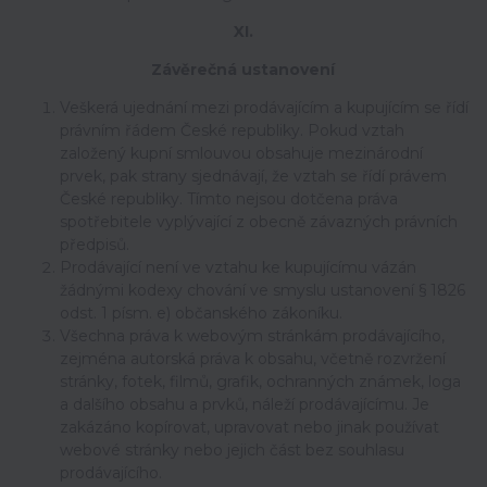
XI.
Závěrečná ustanovení
Veškerá ujednání mezi prodávajícím a kupujícím se řídí
právním řádem České republiky. Pokud vztah
založený kupní smlouvou obsahuje mezinárodní
prvek, pak strany sjednávají, že vztah se řídí právem
České republiky. Tímto nejsou dotčena práva
spotřebitele vyplývající z obecně závazných právních
předpisů.
Prodávající není ve vztahu ke kupujícímu vázán
žádnými kodexy chování ve smyslu ustanovení § 1826
odst. 1 písm. e) občanského zákoníku.
Všechna práva k webovým stránkám prodávajícího,
zejména autorská práva k obsahu, včetně rozvržení
stránky, fotek, filmů, grafik, ochranných známek, loga
a dalšího obsahu a prvků, náleží prodávajícímu. Je
zakázáno kopírovat, upravovat nebo jinak používat
webové stránky nebo jejich část bez souhlasu
prodávajícího.