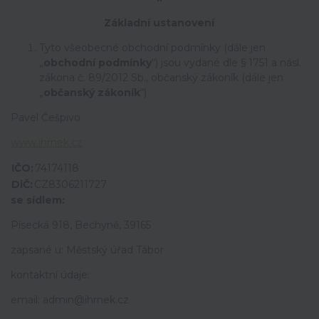
Základní ustanovení
Tyto všeobecné obchodní podmínky (dále jen
„
obchodní podmínky
“) jsou vydané dle § 1751 a násl.
zákona č. 89/2012 Sb., občanský zákoník (dále jen
„
občanský zákoník
“)
Pavel Češpivo
www.ihrnek.cz
IČO:
74174118
DiČ:
CZ8306211727
se sídlem:
Písecká 918, Bechyně, 39165
zapsané u: Městský úřad Tábor
kontaktní údaje:
email: admin@ihrnek.cz