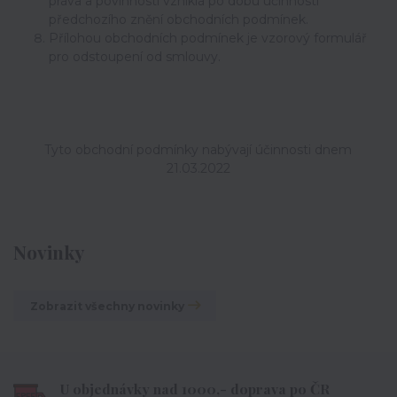
práva a povinnosti vzniklá po dobu účinnosti
předchozího znění obchodních podmínek.
Přílohou obchodních podmínek je vzorový formulář
pro odstoupení od smlouvy.
Tyto obchodní podmínky nabývají účinnosti dnem
21.03.2022
Novinky
Zobrazit všechny novinky
U objednávky nad 1000,- doprava po ČR