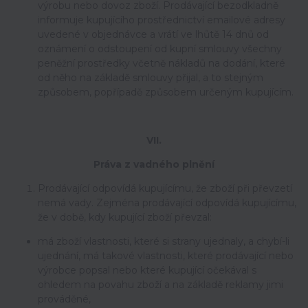
výrobu nebo dovoz zboží. Prodávající bezodkladně
informuje kupujícího prostřednictví emailové adresy
uvedené v objednávce a vrátí ve lhůtě 14 dnů od
oznámení o odstoupení od kupní smlouvy všechny
peněžní prostředky včetně nákladů na dodání, které
od něho na základě smlouvy přijal, a to stejným
způsobem, popřípadě způsobem určeným kupujícím.
VII.
Práva z vadného plnění
Prodávající odpovídá kupujícímu, že zboží při převzetí
nemá vady. Zejména prodávající odpovídá kupujícímu,
že v době, kdy kupující zboží převzal:
má zboží vlastnosti, které si strany ujednaly, a chybí-li
ujednání, má takové vlastnosti, které prodávající nebo
výrobce popsal nebo které kupující očekával s
ohledem na povahu zboží a na základě reklamy jimi
prováděné,