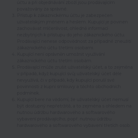
účtu a při objednávání zboží jsou prodávajícím
považovány za správné.
Přístup k zákaznickému účtu je zabezpečen
uživatelským jménem a heslem. Kupující je povinen
zachovávat mlčenlivost, ohledně informací
nezbytných k přístupu do jeho zákaznického účtu.
Prodávající nenese odpovědnost za případné zneužití
zákaznického účtu třetími osobami.
Kupující není oprávněn umožnit využívání
zákaznického účtu třetím osobám.
Prodávající může zrušit uživatelský účet, a to zejména
v případě, když kupující svůj uživatelský účet déle
nevyužívá, či v případě, kdy kupující poruší své
povinnosti z kupní smlouvy a těchto obchodních
podmínek.
Kupující bere na vědomí, že uživatelský účet nemusí
být dostupný nepřetržitě, a to zejména s ohledem na
nutnou údržbu hardwarového a softwarového
vybavení prodávajícího, popř. nutnou údržbu
hardwarového a softwarového vybavení třetích osob.