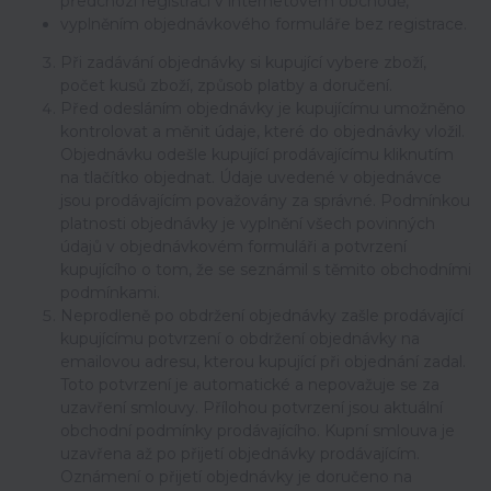
předchozí registraci v internetovém obchodě,
vyplněním objednávkového formuláře bez registrace.
Při zadávání objednávky si kupující vybere zboží,
počet kusů zboží, způsob platby a doručení.
Před odesláním objednávky je kupujícímu umožněno
kontrolovat a měnit údaje, které do objednávky vložil.
Objednávku odešle kupující prodávajícímu kliknutím
na tlačítko objednat. Údaje uvedené v objednávce
jsou prodávajícím považovány za správné. Podmínkou
platnosti objednávky je vyplnění všech povinných
údajů v objednávkovém formuláři a potvrzení
kupujícího o tom, že se seznámil s těmito obchodními
podmínkami.
Neprodleně po obdržení objednávky zašle prodávající
kupujícímu potvrzení o obdržení objednávky na
emailovou adresu, kterou kupující při objednání zadal.
Toto potvrzení je automatické a nepovažuje se za
uzavření smlouvy. Přílohou potvrzení jsou aktuální
obchodní podmínky prodávajícího. Kupní smlouva je
uzavřena až po přijetí objednávky prodávajícím.
Oznámení o přijetí objednávky je doručeno na