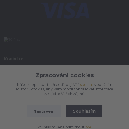
Kontakty
Zpracování cookies
+420 773 073 323
9:00 - 17:00
Náš e-shop a partneři potřebují Váš
souhlas
s použitím
souborů cookies, aby Vám mohli zobrazovat informace
admin@ihrnek.cz
týkající se Vašich zájmů.
Souhlasím
Nastavení
Souhlas můžete odmítnout
zde
.