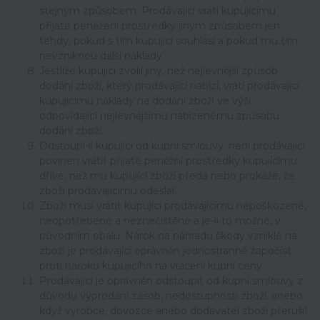
stejným způsobem. Prodávající vrátí kupujícímu
přijaté peněžení prostředky jiným způsobem jen
tehdy, pokud s tím kupující souhlasí a pokud mu tím
nevzniknou další náklady.
Jestliže kupující zvolil jiný, než nejlevnější způsob
dodání zboží, který prodávající nabízí, vrátí prodávající
kupujícímu náklady na dodání zboží ve výši
odpovídající nejlevnějšímu nabízenému způsobu
dodání zboží.
Odstoupí-li kupující od kupní smlouvy, není prodávající
povinen vrátit přijaté peněžní prostředky kupujícímu
dříve, než mu kupující zboží předá nebo prokáže, že
zboží prodávajícímu odeslal.
Zboží musí vrátit kupující prodávajícímu nepoškozené,
neopotřebené a neznečištěné a je-li to možné, v
původním obalu. Nárok na náhradu škody vzniklé na
zboží je prodávající oprávněn jednostranně započíst
proti nároku kupujícího na vrácení kupní ceny.
Prodávající je oprávněn odstoupit od kupní smlouvy z
důvodu vyprodání zásob, nedostupnosti zboží, anebo
když výrobce, dovozce anebo dodavatel zboží přerušil