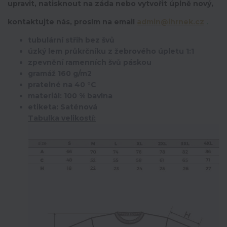
upravit,
natisknout na záda nebo vytvořit úplně nový,
kontaktujte nás, prosím na email
admin@ihrnek.cz
.
tubulární střih bez švů
úzký lem průkrčníku z žebrového úpletu 1:1
zpevnění ramenních švů páskou
gramáž 160 g/m2
pratelné na 40 °C
materiál: 100 % bavlna
etiketa: Saténová
Tabulka velikostí: