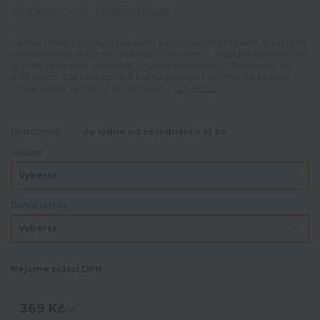
Ohodnotit produkt
Pánské tričko s krátkým rukávem a originálním potiskem. U různých
velikostí trička se rozměr potisku liší poměrem. Nabídka barev triček
se bude postupně rozšiřovat, můžete nám napsat, o jakou by jste
měli zájem. Lze také upravit barvu potisku. Tiskneme na kvalitní
trička Malfini vyrobené ze 100% bav...
celý popis
Dostupnost
do týdne od objednání > 10 ks
Velikost
Barva textilu
Nejsme plátci DPH
369 Kč
/
ks