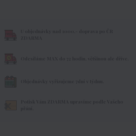
U objednávky nad 1000,- doprava po ČR
ZDARMA
Odesíláme MAX do 72 hodin, většinou ale dříve.
Objednávky vyřizujeme 7dní v týdnu.
Potisk Vám ZDARMA upravíme podle Vašeho
přání.