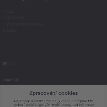
O nás
Jak nakupovat
Všeobecné obchodní podmínky
Kontakty
Kontakty
+420 773 073 323
Zpracování cookies
9:00 - 17:00
Náš e-shop a partneři potřebují Váš
souhlas
s použitím
souborů cookies, aby Vám mohli zobrazovat informace