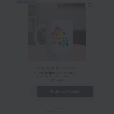
TOP produkt
3 hodnocení
Hrnek Jednorožec se jménem
skladem, do 3 dnů u Vás > 10 ks
199 Kč
/
ks
Přidat do košíku
strana
z 1