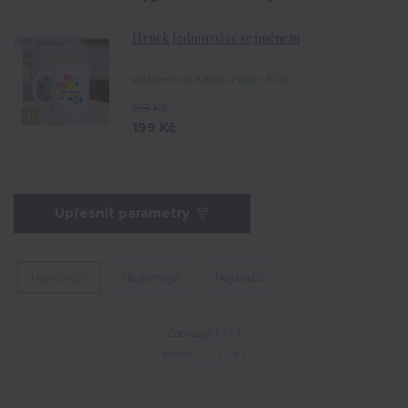
Hrnek Jednorožec se jménem
TOP produkt
skladem, do 3 dnů u Vás > 10 ks
199 Kč
1.
199 Kč
Upřesnit parametry
Nejnovější
Nejlevnější
Nejdražší
Zobrazuji 1-1 z 1
strana
z 1