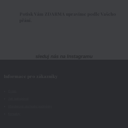
Potisk Vám ZDARMA upravíme podle Vašeho
přání.
sleduj nás na Instagramu
Informace pro zákazníky
O nás
Jak nakupovat
Všeobecné obchodní podmínky
Kontakty