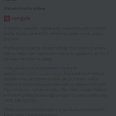
Platební karta online
V průběhu odesílání objednávky můžete využít možnosti
platby kartou. Jedná se o zálohovou platbu, tedy platbu
předem.
Platba probíhá skrze důvěryhodnou třetí stranu (platební
bránu), takže číslo vaší platební karty neukládáme, ani ho z
principu nemůžeme získat.
Poskytovatelem služeb platební brány je
společnost
ComGate
Payments
. V případě technických
problémů se samotnou platbou skrze platební bránu
můžete provozovatele kontaktovat na adrese: ComGate
Payments, a.s., Gočárova třída 1754 / 48b, Hradec Králové,
e-mailem: platby-podpora@comgate.cz nebo telefonicky:
+420 228 224 267.
Platbu prostřednictvím běžných ani business platebních
karet zvlášť nezpoplatňujeme.