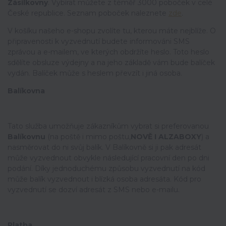
Zásilkovny
. Vybírat můžete z téměř 3000 poboček v celé
České republice. Seznam poboček naleznete
zde
.
V košíku našeho e-shopu zvolíte tu, kterou máte nejblíže. O
připravenosti k vyzvednutí budete informováni SMS
zprávou a e-mailem, ve kterých obdržíte heslo. Toto heslo
sdělíte obsluze výdejny a na jeho základě vám bude balíček
vydán. Balíček může s heslem převzít i jiná osoba.
Balíkovna
Tato služba umožňuje zákazníkům vybrat si preferovanou
Balíkovnu
(na poště i mimo poštu,
NOVĚ I ALZABOXY
) a
nasměrovat do ni svůj balík. V Balíkovně si ji pak adresát
může vyzvednout obvykle následující pracovní den po dni
podání. Díky jednoduchému způsobu vyzvednutí na kód
může balík vyzvednout i blízká osoba adresáta. Kód pro
vyzvednutí se dozví adresát z SMS nebo e-mailu.
Platba