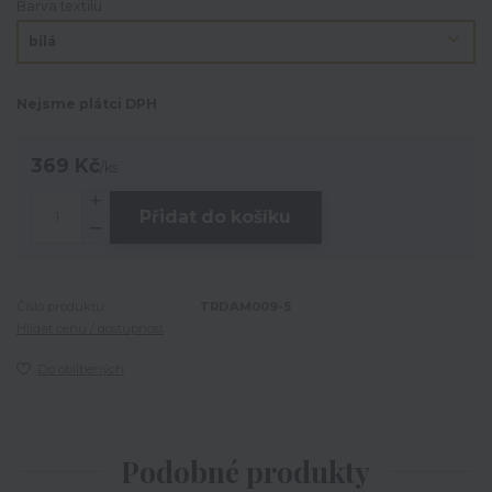
Barva textilu
Nejsme plátci DPH
369 Kč
/
ks
Přidat do košíku
Číslo produktu:
TRDAM009-5
Hlídat cenu / dostupnost
Do oblíbených
Podobné produkty