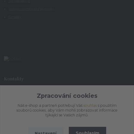
Jak nakupovat
Všeobecné obchodní podmínky
Kontakty
Kontakty
Zpracování cookies
+420 773 073 323
9:00 - 17:00
Náš e-shop a partneři potřebují Váš
souhlas
s použitím
souborů cookies, aby Vám mohli zobrazovat informace
admin@ihrnek.cz
týkající se Vašich zájmů.
Souhlasím
Nastavení