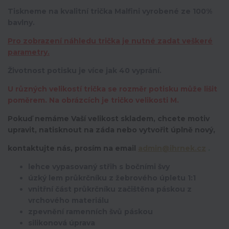
Tiskneme na kvalitní trička Malfini vyrobené ze 100%
bavlny.
Pro zobrazení náhledu trička je nutné zadat veškeré
parametry.
Životnost potisku je více jak 40 vyprání.
U různých velikostí trička se rozměr potisku může lišit
poměrem. Na obrázcích je tričko velikosti M.
Pokuď nemáme Vaší velikost skladem, chcete motiv
upravit,
natisknout na záda nebo vytvořit úplně nový,
kontaktujte nás, prosím na email
admin@ihrnek.cz
.
lehce vypasovaný střih s bočními švy
úzký lem průkrčníku z žebrového úpletu 1:1
vnitřní část průkrčníku začištěna páskou z
vrchového materiálu
zpevnění ramenních švů páskou
silikonová úprava