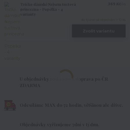
Tričko dámské Nejsem tuctová
369 Kč
/
ks
princezna - Popelka - 4
varianty
do týdne od objednání > 10 ks
Zvolit variantu
U objednávky nad 1000,- doprava po ČR
ZDARMA
Odesíláme MAX do 72 hodin, většinou ale dříve.
Objednávky vyřizujeme 7dní v týdnu.