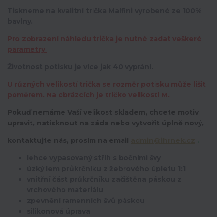
Tiskneme na kvalitní trička Malfini vyrobené ze 100%
bavlny.
Pro zobrazení náhledu trička je nutné zadat veškeré
parametry.
Životnost potisku je více jak 40 vyprání.
U různých velikostí trička se rozměr potisku může lišit
poměrem. Na obrázcích je tričko velikosti M.
Pokuď nemáme Vaší velikost skladem, chcete motiv
upravit,
natisknout na záda nebo vytvořit úplně nový,
kontaktujte nás, prosím na email
admin@ihrnek.cz
.
lehce vypasovaný střih s bočními švy
úzký lem průkrčníku z žebrového úpletu 1:1
vnitřní část průkrčníku začištěna páskou z
vrchového materiálu
zpevnění ramenních švů páskou
silikonová úprava