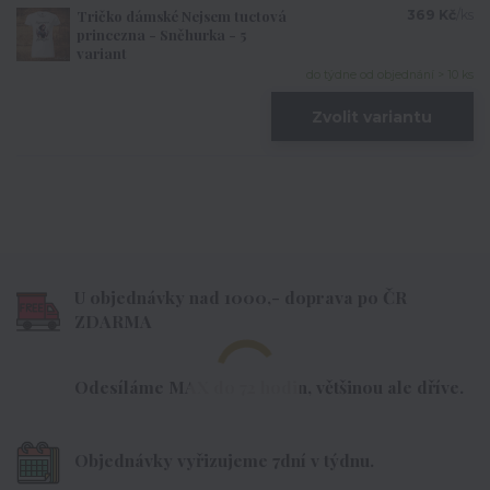
Tričko dámské Nejsem tuctová
369 Kč
/
ks
princezna - Sněhurka - 5
variant
do týdne od objednání > 10 ks
Zvolit variantu
U objednávky nad 1000,- doprava po ČR
ZDARMA
Odesíláme MAX do 72 hodin, většinou ale dříve.
Objednávky vyřizujeme 7dní v týdnu.