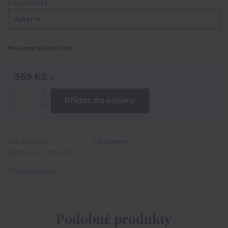
Barva textilu
Nejsme plátci DPH
369 Kč
/
ks
Přidat do košíku
Číslo produktu:
TRDAM007
Hlídat cenu / dostupnost
Do oblíbených
Podobné produkty