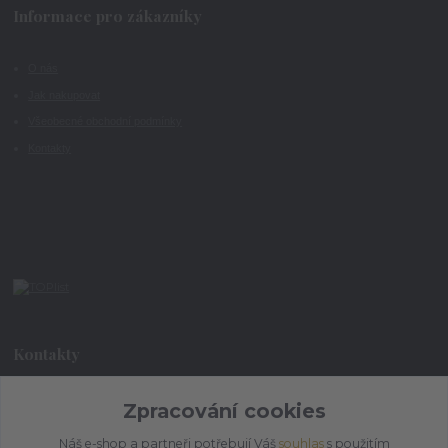
Informace pro zákazníky
O nás
Jak nakupovat
Všeobecné obchodní podmínky
Kontakty
Kontakty
Zpracování cookies
+420 773 073 323
9:00 - 17:00
Náš e-shop a partneři potřebují Váš
souhlas
s použitím