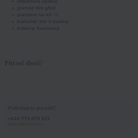
silikonová úprava
gramáž 160 g/m2
pratelné na 40 °C
materiál: 100 % bavlna
etiketa: Saténová
Původ zboží
Potřebujete poradit?
+420 773 073 323
admin@ihrnek.cz