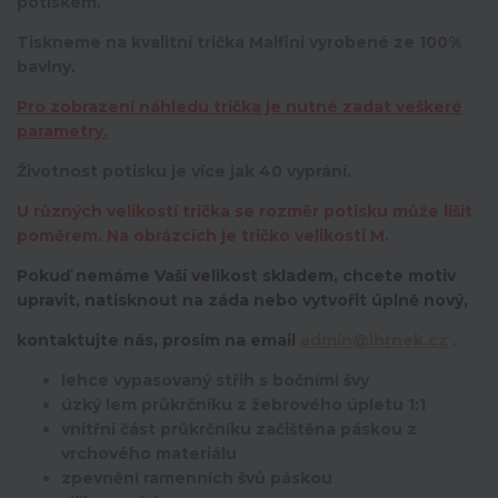
potiskem.
Tiskneme na kvalitní trička Malfini vyrobené ze 100%
bavlny.
Pro zobrazení náhledu trička je nutné zadat veškeré
parametry.
Životnost potisku je více jak 40 vyprání.
U různých velikostí trička se rozměr potisku může lišit
poměrem. Na obrázcích je tričko velikosti M.
Pokuď nemáme Vaší velikost skladem, chcete motiv
upravit,
natisknout na záda nebo vytvořit úplně nový,
kontaktujte nás, prosím na email
admin@ihrnek.cz
.
lehce vypasovaný střih s bočními švy
úzký lem průkrčníku z žebrového úpletu 1:1
vnitřní část průkrčníku začištěna páskou z
vrchového materiálu
zpevnění ramenních švů páskou