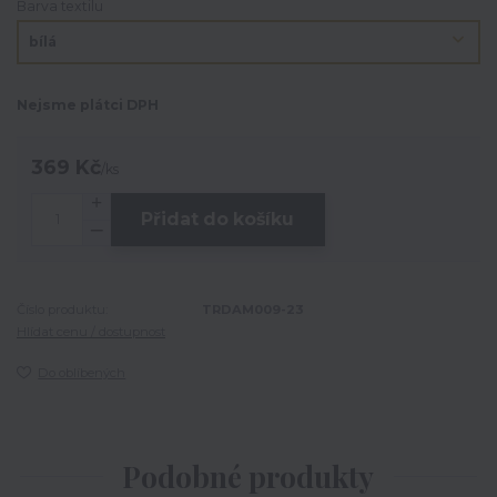
Barva textilu
Nejsme plátci DPH
369 Kč
/
ks
Přidat do košíku
Číslo produktu:
TRDAM009-23
Hlídat cenu / dostupnost
Do oblíbených
Podobné produkty