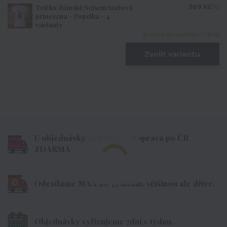
Tričko dámské Nejsem tuctová
369 Kč
/
ks
princezna - Popelka - 4
varianty
do týdne od objednání > 10 ks
Zvolit variantu
U objednávky nad 1000,- doprava po ČR
ZDARMA
Odesíláme MAX do 72 hodin, většinou ale dříve.
Objednávky vyřizujeme 7dní v týdnu.