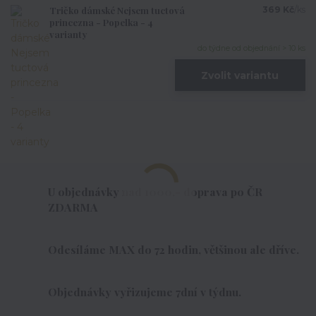
Tričko dámské Nejsem tuctová
369 Kč
/
ks
princezna - Popelka - 4
varianty
do týdne od objednání > 10 ks
Zvolit variantu
U objednávky nad 1000,- doprava po ČR
ZDARMA
Odesíláme MAX do 72 hodin, většinou ale dříve.
Objednávky vyřizujeme 7dní v týdnu.