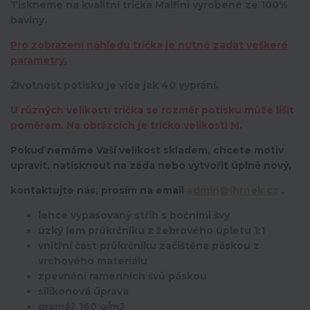
Tiskneme na kvalitní trička Malfini vyrobené ze 100%
bavlny.
Pro zobrazení náhledu trička je nutné zadat veškeré
parametry.
Životnost potisku je více jak 40 vyprání.
U různých velikostí trička se rozměr potisku může lišit
poměrem. Na obrázcích je tričko velikosti M.
Pokuď nemáme Vaší velikost skladem, chcete motiv
upravit,
natisknout na záda nebo vytvořit úplně nový,
kontaktujte nás, prosím na email
admin@ihrnek.cz
.
lehce vypasovaný střih s bočními švy
úzký lem průkrčníku z žebrového úpletu 1:1
vnitřní část průkrčníku začištěna páskou z
vrchového materiálu
zpevnění ramenních švů páskou
silikonová úprava
gramáž 160 g/m2