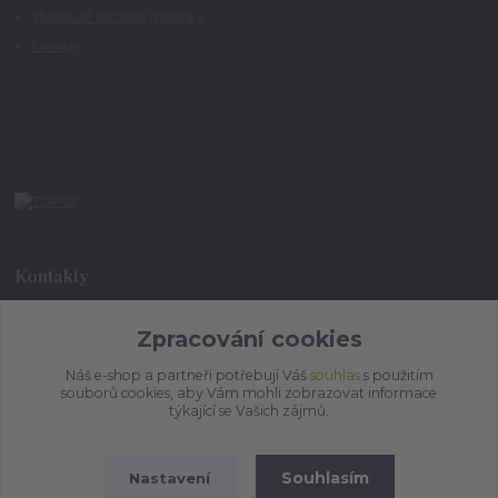
Všeobecné obchodní podmínky
Kontakty
Kontakty
+420 773 073 323
Zpracování cookies
9:00 - 17:00
Náš e-shop a partneři potřebují Váš
souhlas
s použitím
souborů cookies, aby Vám mohli zobrazovat informace
admin@ihrnek.cz
týkající se Vašich zájmů.
Souhlasím
Nastavení