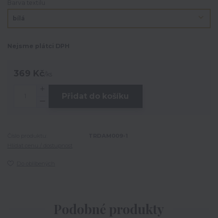
Barva textilu
Nejsme plátci DPH
369 Kč
/
ks
Přidat do košíku
Číslo produktu:
TRDAM009-1
Hlídat cenu / dostupnost
Do oblíbených
Podobné produkty