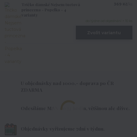
Tričko dámské Nejsem tuctová
369 Kč
/
ks
princezna - Popelka - 4
varianty
do týdne od objednání > 10 ks
Zvolit variantu
U objednávky nad 1000,- doprava po ČR
ZDARMA
Odesíláme MAX do 72 hodin, většinou ale dříve.
Objednávky vyřizujeme 7dní v týdnu.