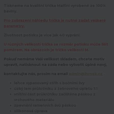
Tiskneme na kvalitní trička Malfini vyrobené ze 100%
bavlny.
Pro zobrazení náhledu trička je nutné zadat veškeré
parametry.
Životnost potisku je více jak 40 vyprání.
U různých velikostí trička se rozměr potisku může lišit
poměrem. Na obrázcích je tričko velikosti M.
Pokuď nemáme Vaší velikost skladem, chcete motiv
upravit,
natisknout na záda nebo vytvořit úplně nový,
kontaktujte nás, prosím na email
admin@ihrnek.cz
.
lehce vypasovaný střih s bočními švy
úzký lem průkrčníku z žebrového úpletu 1:1
vnitřní část průkrčníku začištěna páskou z
vrchového materiálu
zpevnění ramenních švů páskou
silikonová úprava