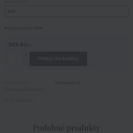
Barva textilu
Nejsme plátci DPH
369 Kč
/
ks
Přidat do košíku
Číslo produktu:
TRDAM009-16
Hlídat cenu / dostupnost
Do oblíbených
Podobné produkty