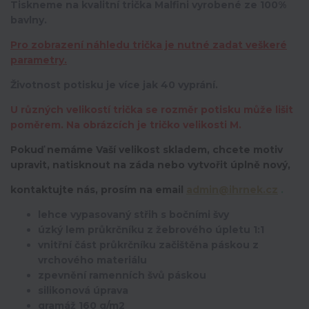
Tiskneme na kvalitní trička Malfini vyrobené ze 100%
bavlny.
Pro zobrazení náhledu trička je nutné zadat veškeré
parametry.
Životnost potisku je více jak 40 vyprání.
U různých velikostí trička se rozměr potisku může lišit
poměrem. Na obrázcích je tričko velikosti M.
Pokuď nemáme Vaší velikost skladem, chcete motiv
upravit,
natisknout na záda nebo vytvořit úplně nový,
kontaktujte nás, prosím na email
admin@ihrnek.cz
.
lehce vypasovaný střih s bočními švy
úzký lem průkrčníku z žebrového úpletu 1:1
vnitřní část průkrčníku začištěna páskou z
vrchového materiálu
zpevnění ramenních švů páskou
silikonová úprava
gramáž 160 g/m2