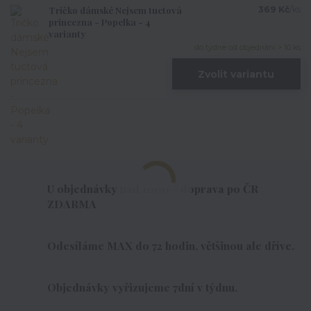
Tričko dámské Nejsem tuctová
369 Kč
/
ks
princezna - Popelka - 4
varianty
do týdne od objednání > 10 ks
Zvolit variantu
U objednávky nad 1000,- doprava po ČR
ZDARMA
Odesíláme MAX do 72 hodin, většinou ale dříve.
Objednávky vyřizujeme 7dní v týdnu.