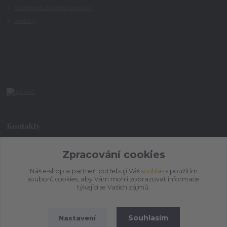
Všeobecné obchodní podmínky
Kontakty
Kontakty
+420 773 073 323
Zpracování cookies
9:00 - 17:00
Náš e-shop a partneři potřebují Váš
souhlas
s použitím
souborů cookies, aby Vám mohli zobrazovat informace
admin@ihrnek.cz
týkající se Vašich zájmů.
Souhlasím
Nastavení