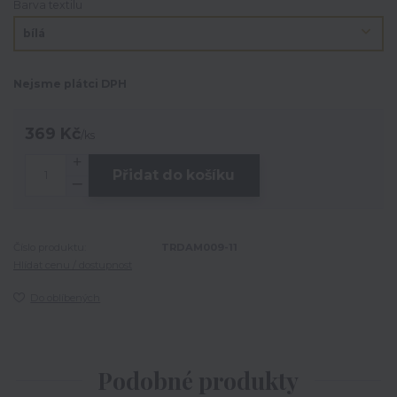
Barva textilu
Nejsme plátci DPH
369 Kč
/
ks
Přidat do košíku
Číslo produktu:
TRDAM009-11
Hlídat cenu / dostupnost
Do oblíbených
Podobné produkty