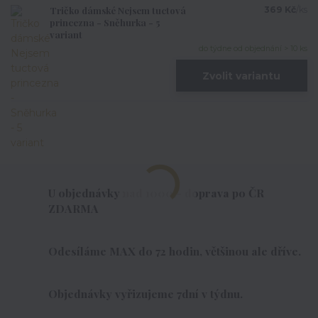
Tričko dámské Nejsem tuctová
369 Kč
/
ks
princezna - Sněhurka - 5
variant
do týdne od objednání > 10 ks
Zvolit variantu
U objednávky nad 1000,- doprava po ČR
ZDARMA
Odesíláme MAX do 72 hodin, většinou ale dříve.
Objednávky vyřizujeme 7dní v týdnu.