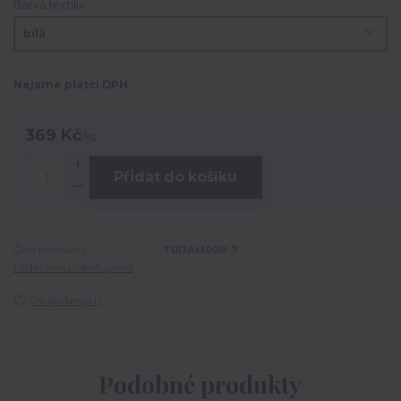
Barva textilu
Nejsme plátci DPH
369 Kč
/
ks
Přidat do košíku
Číslo produktu:
TRDAM008-7
Hlídat cenu / dostupnost
Do oblíbených
Podobné produkty