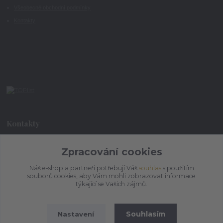
Všeobecné obchodní podmínky
Kontakty
Kontakty
+420 773 073 323
Zpracování cookies
9:00 - 17:00
Náš e-shop a partneři potřebují Váš
souhlas
s použitím
souborů cookies, aby Vám mohli zobrazovat informace
admin@ihrnek.cz
týkající se Vašich zájmů.
Souhlasím
Nastavení