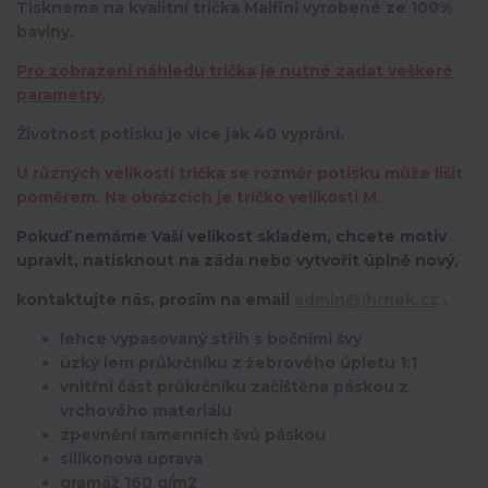
Tiskneme na kvalitní trička Malfini vyrobené ze 100%
bavlny.
Pro zobrazení náhledu trička je nutné zadat veškeré
parametry.
Životnost potisku je více jak 40 vyprání.
U různých velikostí trička se rozměr potisku může lišit
poměrem. Na obrázcích je tričko velikosti M.
Pokuď nemáme Vaší velikost skladem, chcete motiv
upravit,
natisknout na záda nebo vytvořit úplně nový,
kontaktujte nás, prosím na email
admin@ihrnek.cz
.
lehce vypasovaný střih s bočními švy
úzký lem průkrčníku z žebrového úpletu 1:1
vnitřní část průkrčníku začištěna páskou z
vrchového materiálu
zpevnění ramenních švů páskou
silikonová úprava
gramáž 160 g/m2