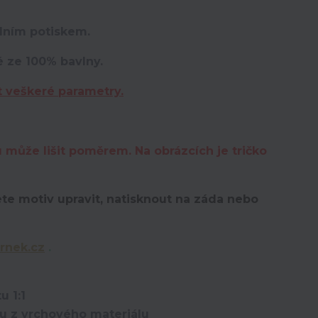
lním potiskem.
é ze 100% bavlny.
t veškeré parametry.
u může lišit poměrem. Na obrázcích je tričko
te motiv upravit,
natisknout na záda nebo
rnek.cz
.
u 1:1
ou z vrchového materiálu