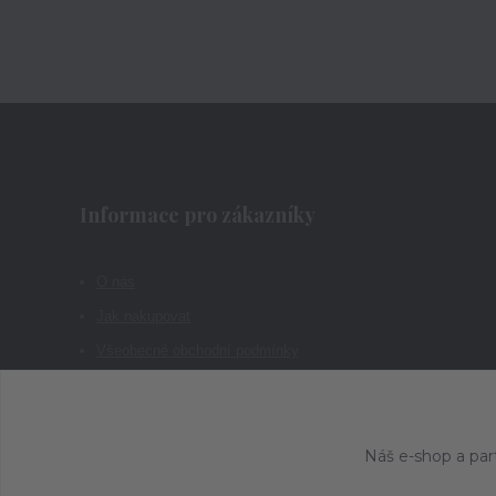
Informace pro zákazníky
O nás
Jak nakupovat
Všeobecné obchodní podmínky
Kontakty
Náš e-shop a par