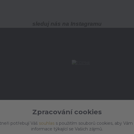
sleduj nás na Instagramu
Zpracování cookies
tneři potřebují Váš
souhlas
s použitím souborů cookies, aby Vám
informace týkající se Vašich zájmů.