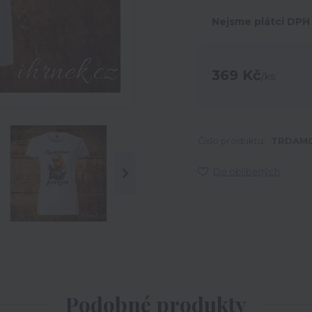
Nejsme plátci DPH
369 Kč
/
ks
Číslo produktu:
TRDAM0
Do oblíbených
Podobné produkty