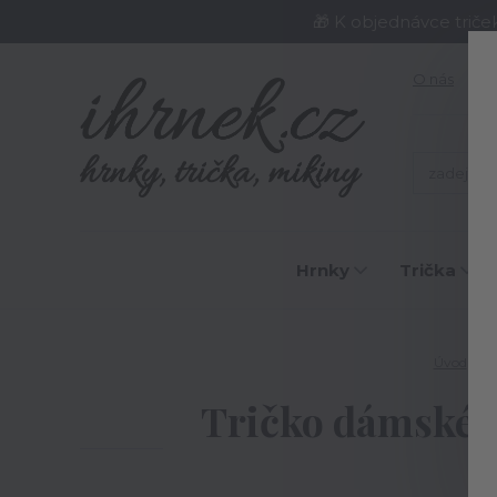
🎁 K objednávce triče
O nás
J
Hrnky
Trička
Úvod
T
Tričko dámské N