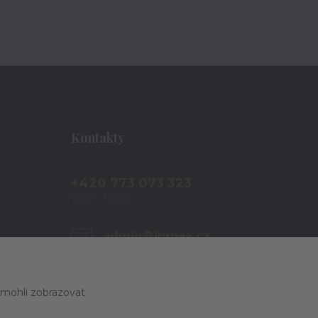
Kontakty
+420 773 073 323
9:00 - 17:00
admin@ihrnek.cz
 mohli zobrazovat