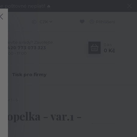
e poštovné neplatí! 🔥
CZK
Přihlášení
Nevíte si rady? Zavolejte.
0
ks
+420 773 073 323
0 Kč
9:00 - 17:00
Y
Tisk pro firmy
 var.1 - S
opelka - var.1 -