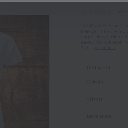
Ohodno
Každá je princezna, ale 
kolekce na to všechny 
originálním potiskem. T
bavlny. Pro zobrazení n
Život...
celý popis
Dostupnost
Varianta
Velikost
Barva textilu