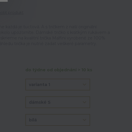
tit produkt
ne každá je tuctová. A s tričkem z naší originální
okolo upozorníte. Dámské tričko s krátkým rukávem a
iskneme na kvalitní trička Malfini vyrobené ze 100%
áhledu trička je nutné zadat veškeré parametry.
do týdne od objednání > 10 ks