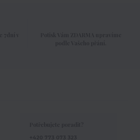
 7dní v
Potisk Vám ZDARMA upravíme
podle Vašeho přání.
Potřebujete poradit?
+420 773 073 323