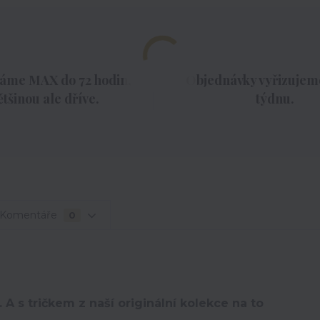
áme MAX do 72 hodin,
Objednávky vyřizujeme
ětšinou ale dříve.
týdnu.
Komentáře
0
 A s tričkem z naší originální kolekce na to