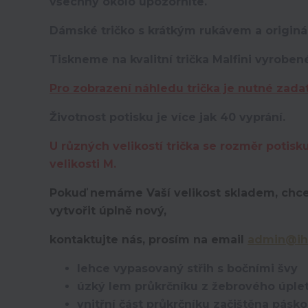
všechny okolo upozorníte.
Dámské tričko s krátkým rukávem a originá
Tiskneme na kvalitní trička Malfini vyroben
Pro zobrazení náhledu trička je nutné zada
Životnost potisku je více jak 40 vyprání.
U různých velikostí trička se rozměr potisk
velikosti M.
Pokuď nemáme Vaší velikost skladem, chce
vytvořit úplně nový,
kontaktujte nás, prosím na email
admin@ih
lehce vypasovaný střih s bočními švy
úzký lem průkrčníku z žebrového úplet
vnitřní část průkrčníku začištěna pásk