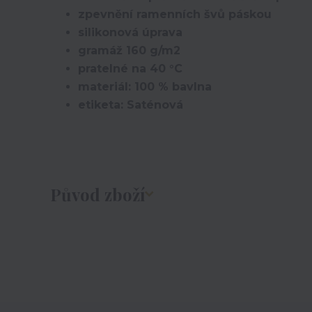
zpevnění ramenních švů páskou
silikonová úprava
gramáž 160 g/m2
pratelné na 40 °C
materiál: 100 % bavlna
etiketa: Saténová
Původ zboží