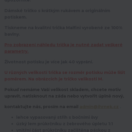
upozorníte.
Dámské tričko s krátkým rukávem a originálním
potiskem.
Tiskneme na kvalitní trička Malfini vyrobené ze 100%
bavlny.
Pro zobrazení náhledu trička je nutné zadat veškeré
parametry.
Životnost potisku je více jak 40 vyprání.
U různých velikostí trička se rozměr potisku může lišit
poměrem. Na obrázcích je tričko velikosti M.
Pokuď nemáme Vaší velikost skladem, chcete motiv
upravit,
natisknout na záda nebo vytvořit úplně nový,
kontaktujte nás, prosím na email
admin@ihrnek.cz
.
lehce vypasovaný střih s bočními švy
úzký lem průkrčníku z žebrového úpletu 1:1
vnitřní část průkrčníku začištěna páskou z