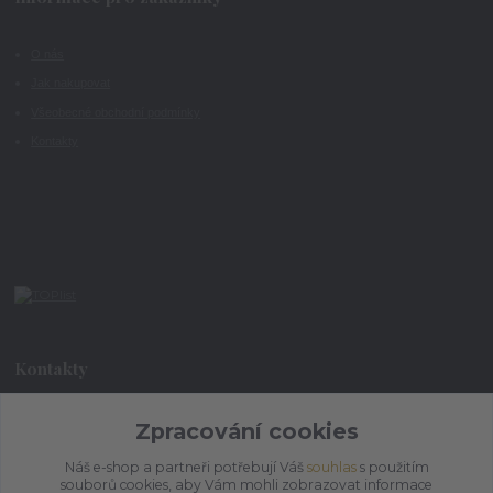
O nás
Jak nakupovat
Všeobecné obchodní podmínky
Kontakty
Kontakty
Zpracování cookies
+420 773 073 323
9:00 - 17:00
Náš e-shop a partneři potřebují Váš
souhlas
s použitím
souborů cookies, aby Vám mohli zobrazovat informace