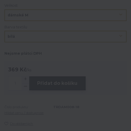
Velikost
Barva textilu
Nejsme plátci DPH
369 Kč
/
ks
Přidat do košíku
Číslo produktu:
TRDAM008-18
Hlídat cenu / dostupnost
Do oblíbených