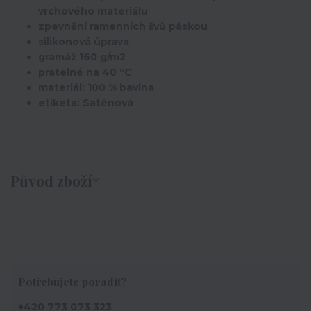
vrchového materiálu
zpevnění ramenních švů páskou
silikonová úprava
gramáž 160 g/m2
pratelné na 40 °C
materiál: 100 % bavlna
etiketa: Saténová
Původ zboží
Potřebujete poradit?
+420 773 073 323