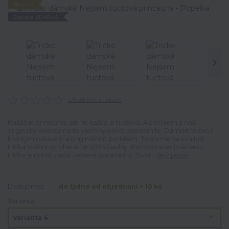
Novinka
Doprava ZDARMA
Ohodnotit produkt
Každá je princezna, ale ne každá je tuctová. A s tričkem z naší
originální kolekce na to všechny okolo upozorníte. Dámské tričko s
krátkým rukávem a originálním potiskem. Tiskneme na kvalitní
trička Malfini vyrobené ze 100% bavlny. Pro zobrazení náhledu
trička je nutné zadat veškeré parametry. Život...
celý popis
Dostupnost
do týdne od objednání > 10 ks
Varianta