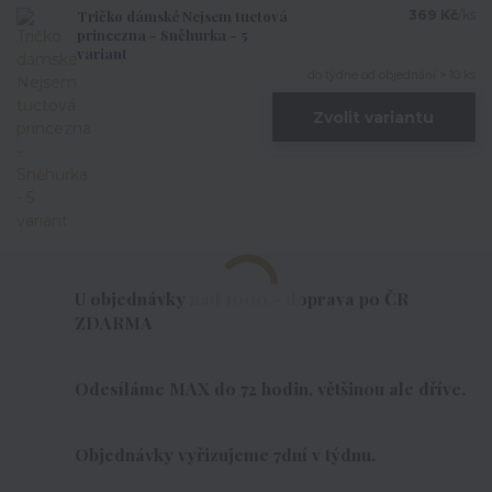
Tričko dámské Nejsem tuctová
369 Kč
/
ks
princezna - Sněhurka - 5
variant
do týdne od objednání > 10 ks
Zvolit variantu
U objednávky nad 1000,- doprava po ČR
ZDARMA
Odesíláme MAX do 72 hodin, většinou ale dříve.
Objednávky vyřizujeme 7dní v týdnu.