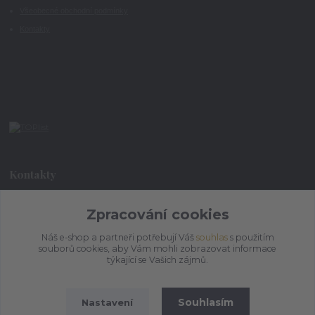
Všeobecné obchodní podmínky
Kontakty
Kontakty
+420 773 073 323
Zpracování cookies
9:00 - 17:00
Náš e-shop a partneři potřebují Váš
souhlas
s použitím
souborů cookies, aby Vám mohli zobrazovat informace
admin@ihrnek.cz
týkající se Vašich zájmů.
Souhlasím
Nastavení