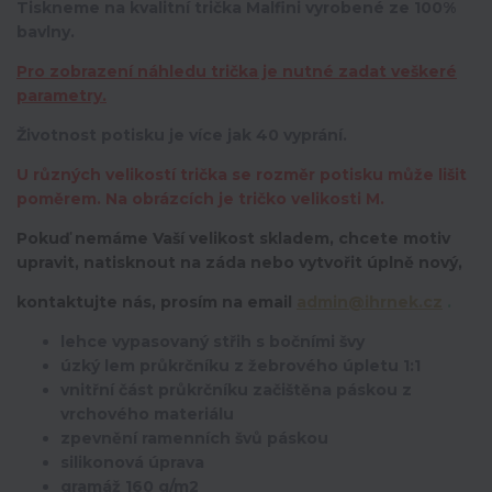
Tiskneme na kvalitní trička Malfini vyrobené ze 100%
bavlny.
Pro zobrazení náhledu trička je nutné zadat veškeré
parametry.
Životnost potisku je více jak 40 vyprání.
U různých velikostí trička se rozměr potisku může lišit
poměrem. Na obrázcích je tričko velikosti M.
Pokuď nemáme Vaší velikost skladem, chcete motiv
upravit,
natisknout na záda nebo vytvořit úplně nový,
kontaktujte nás, prosím na email
admin@ihrnek.cz
.
lehce vypasovaný střih s bočními švy
úzký lem průkrčníku z žebrového úpletu 1:1
vnitřní část průkrčníku začištěna páskou z
vrchového materiálu
zpevnění ramenních švů páskou
silikonová úprava
gramáž 160 g/m2