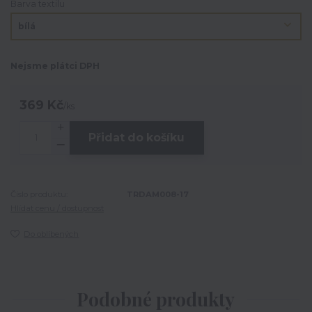
Barva textilu
Nejsme plátci DPH
369 Kč
/
ks
Přidat do košíku
Číslo produktu:
TRDAM008-17
Hlídat cenu / dostupnost
Do oblíbených
Podobné produkty