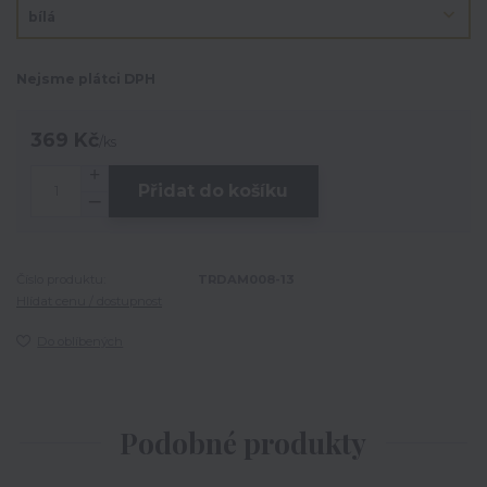
Nejsme plátci DPH
369 Kč
/
ks
Přidat do košíku
Číslo produktu:
TRDAM008-13
Hlídat cenu / dostupnost
Do oblíbených
Podobné produkty