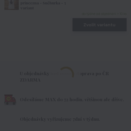
princezna - Sněhurka - 5
variant
do týdne od objednání > 10 ks
Zvolit variantu
U objednávky nad 1000,- doprava po ČR
ZDARMA
Odesíláme MAX do 72 hodin, většinou ale dříve.
Objednávky vyřizujeme 7dní v týdnu.