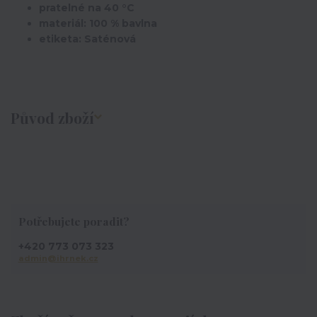
pratelné na 40 °C
materiál: 100 % bavlna
etiketa: Saténová
Původ zboží
Potřebujete poradit?
+420 773 073 323
admin@ihrnek.cz