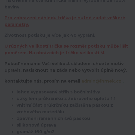
Tiskneme na kvalitní trička Malfini vyrobené ze 100%
bavlny.
Pro zobrazení náhledu trička je nutné zadat veškeré
parametry.
Životnost potisku je více jak 40 vyprání.
U různých velikostí trička se rozměr potisku může lišit
poměrem. Na obrázcích je tričko velikosti M.
Pokuď nemáme Vaší velikost skladem, chcete motiv
upravit,
natisknout na záda nebo vytvořit úplně nový,
kontaktujte nás, prosím na email
admin@ihrnek.cz
.
lehce vypasovaný střih s bočními švy
úzký lem průkrčníku z žebrového úpletu 1:1
vnitřní část průkrčníku začištěna páskou z
vrchového materiálu
zpevnění ramenních švů páskou
silikonová úprava
gramáž 160 g/m2