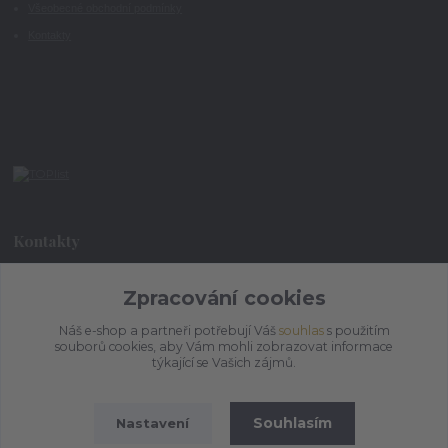
Všeobecné obchodní podmínky
Kontakty
Kontakty
Zpracování cookies
+420 773 073 323
9:00 - 17:00
Náš e-shop a partneři potřebují Váš
souhlas
s použitím
souborů cookies, aby Vám mohli zobrazovat informace
admin@ihrnek.cz
týkající se Vašich zájmů.
Souhlasím
Nastavení