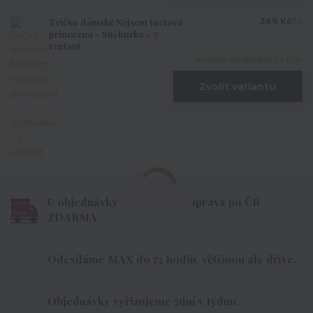
Tričko dámské Nejsem tuctová
369 Kč
/
ks
princezna - Sněhurka - 5
variant
do týdne od objednání > 10 ks
Zvolit variantu
U objednávky nad 1000,- doprava po ČR
ZDARMA
Odesíláme MAX do 72 hodin, většinou ale dříve.
Objednávky vyřizujeme 7dní v týdnu.