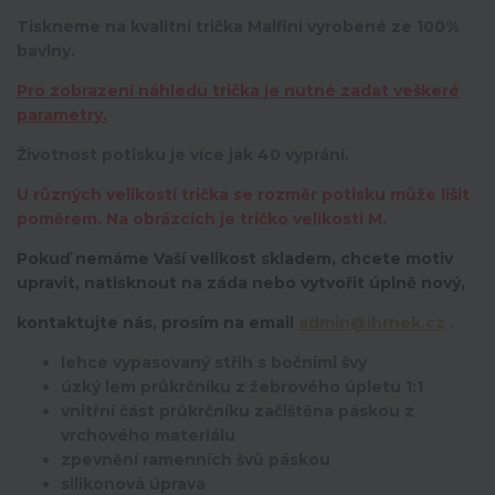
Tiskneme na kvalitní trička Malfini vyrobené ze 100%
bavlny.
Pro zobrazení náhledu trička je nutné zadat veškeré
parametry.
Životnost potisku je více jak 40 vyprání.
U různých velikostí trička se rozměr potisku může lišit
poměrem. Na obrázcích je tričko velikosti M.
Pokuď nemáme Vaší velikost skladem, chcete motiv
upravit,
natisknout na záda nebo vytvořit úplně nový,
kontaktujte nás, prosím na email
admin@ihrnek.cz
.
lehce vypasovaný střih s bočními švy
úzký lem průkrčníku z žebrového úpletu 1:1
vnitřní část průkrčníku začištěna páskou z
vrchového materiálu
zpevnění ramenních švů páskou
silikonová úprava