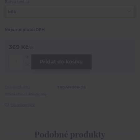
Barva textilu
Nejsme plátci DPH
369 Kč
/
ks
Přidat do košíku
Číslo produktu:
TRDAM006-26
Hlídat cenu / dostupnost
Do oblíbených
Podobné produkty