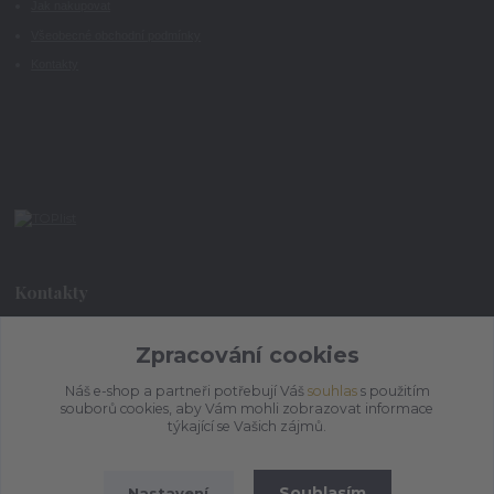
Jak nakupovat
Všeobecné obchodní podmínky
Kontakty
Kontakty
+420 773 073 323
Zpracování cookies
9:00 - 17:00
Náš e-shop a partneři potřebují Váš
souhlas
s použitím
souborů cookies, aby Vám mohli zobrazovat informace
admin@ihrnek.cz
týkající se Vašich zájmů.
Souhlasím
Nastavení