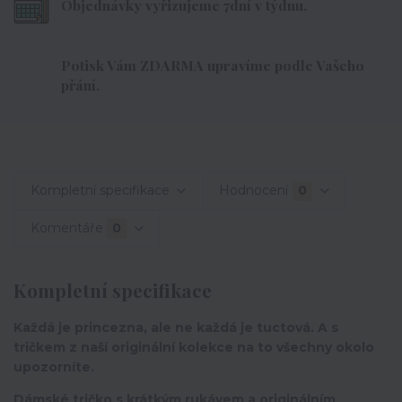
Objednávky vyřizujeme 7dní v týdnu.
Potisk Vám ZDARMA upravíme podle Vašeho
přání.
Kompletní specifikace
Hodnocení
0
Komentáře
0
Kompletní specifikace
Každá je princezna, ale ne každá je tuctová. A s
tričkem z naší originální kolekce na to všechny okolo
upozorníte.
Dámské tričko s krátkým rukávem a originálním