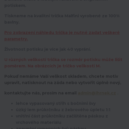
potiskem.
Tiskneme na kvalitní trička Malfini vyrobené ze 100%
bavlny.
Pro zobrazení náhledu trička je nutné zadat veškeré
parametry.
Životnost potisku je více jak 40 vyprání.
U různých velikostí trička se rozměr potisku může lišit
poměrem. Na obrázcích je tričko velikosti M.
Pokuď nemáme Vaší velikost skladem, chcete motiv
upravit,
natisknout na záda nebo vytvořit úplně nový,
kontaktujte nás, prosím na email
admin@ihrnek.cz
.
lehce vypasovaný střih s bočními švy
úzký lem průkrčníku z žebrového úpletu 1:1
vnitřní část průkrčníku začištěna páskou z
vrchového materiálu
zpevnění ramenních švů páskou