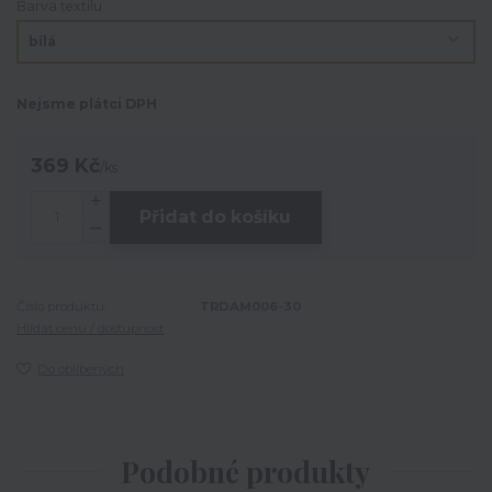
Barva textilu
Nejsme plátci DPH
369 Kč
/
ks
Přidat do košíku
Číslo produktu:
TRDAM006-30
Hlídat cenu / dostupnost
Do oblíbených
Podobné produkty