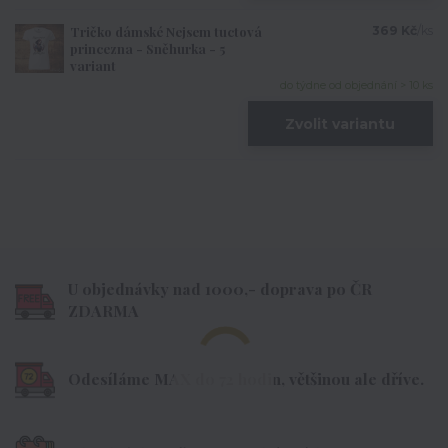
Tričko dámské Nejsem tuctová
369 Kč
/
ks
princezna - Sněhurka - 5
variant
do týdne od objednání > 10 ks
Zvolit variantu
U objednávky nad 1000,- doprava po ČR
ZDARMA
Odesíláme MAX do 72 hodin, většinou ale dříve.