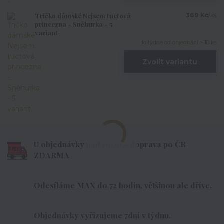
Tričko dámské Nejsem tuctová
369 Kč
/
ks
princezna - Sněhurka - 5
variant
do týdne od objednání > 10 ks
Zvolit variantu
U objednávky nad 1000,- doprava po ČR
ZDARMA
Odesíláme MAX do 72 hodin, většinou ale dříve.
Objednávky vyřizujeme 7dní v týdnu.