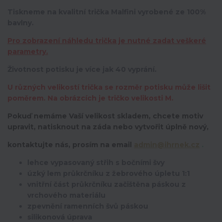
Tiskneme na kvalitní trička Malfini vyrobené ze 100%
bavlny.
Pro zobrazení náhledu trička je nutné zadat veškeré
parametry.
Životnost potisku je více jak 40 vyprání.
U různých velikostí trička se rozměr potisku může lišit
poměrem. Na obrázcích je tričko velikosti M.
Pokuď nemáme Vaší velikost skladem, chcete motiv
upravit,
natisknout na záda nebo vytvořit úplně nový,
kontaktujte nás, prosím na email
admin@ihrnek.cz
.
lehce vypasovaný střih s bočními švy
úzký lem průkrčníku z žebrového úpletu 1:1
vnitřní část průkrčníku začištěna páskou z
vrchového materiálu
zpevnění ramenních švů páskou
silikonová úprava