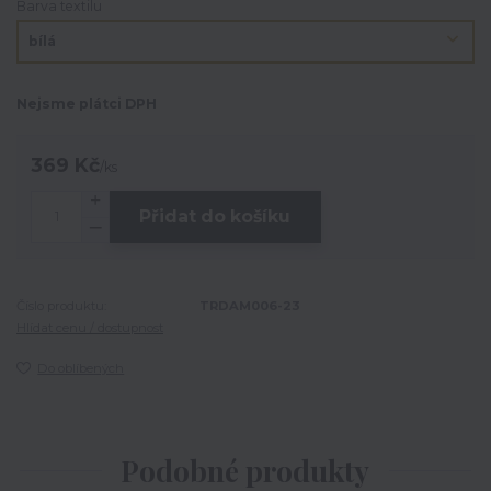
Barva textilu
Nejsme plátci DPH
369 Kč
/
ks
Přidat do košíku
Číslo produktu:
TRDAM006-23
Hlídat cenu / dostupnost
Do oblíbených
Podobné produkty