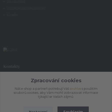
Jak nakupovat
Všeobecné obchodní podmínky
Kontakty
Kontakty
+420 773 073 323
Zpracování cookies
9:00 - 17:00
Náš e-shop a partneři potřebují Váš
souhlas
s použitím
souborů cookies, aby Vám mohli zobrazovat informace
admin@ihrnek.cz
týkající se Vašich zájmů.
Souhlasím
Nastavení