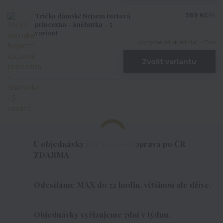
Tričko dámské Nejsem tuctová
369 Kč
/
ks
princezna - Sněhurka - 5
variant
do týdne od objednání > 10 ks
Zvolit variantu
U objednávky nad 1000,- doprava po ČR
ZDARMA
Odesíláme MAX do 72 hodin, většinou ale dříve.
Objednávky vyřizujeme 7dní v týdnu.