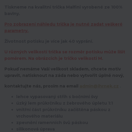
Tiskneme na kvalitní trička Malfini vyrobené ze 100%
bavlny.
Pro zobrazení náhledu trička je nutné zadat veškeré
parametry.
Životnost potisku je více jak 40 vyprání.
U různých velikostí trička se rozměr potisku může lišit
poměrem. Na obrázcích je tričko velikosti M.
Pokuď nemáme Vaší velikost skladem, chcete motiv
upravit,
natisknout na záda nebo vytvořit úplně nový,
kontaktujte nás, prosím na email
admin@ihrnek.cz
.
lehce vypasovaný střih s bočními švy
úzký lem průkrčníku z žebrového úpletu 1:1
vnitřní část průkrčníku začištěna páskou z
vrchového materiálu
zpevnění ramenních švů páskou
silikonová úprava