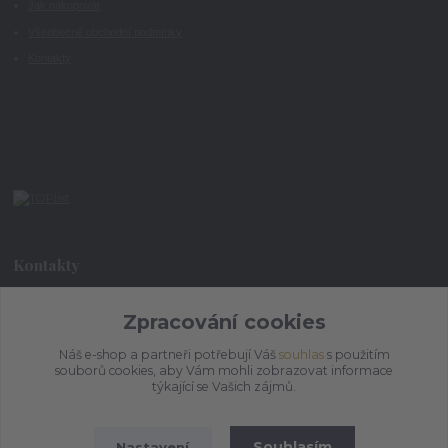
Jak nakupovat
Všeobecné obchodní podmínky
Kontakty
Kontakty
+420 773 073 323
Zpracování cookies
9:00 - 17:00
Náš e-shop a partneři potřebují Váš
souhlas
s použitím
souborů cookies, aby Vám mohli zobrazovat informace
admin@ihrnek.cz
týkající se Vašich zájmů.
Souhlasím
Nastavení