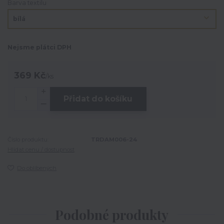
Barva textilu
Nejsme plátci DPH
369 Kč
/
ks
Přidat do košíku
Číslo produktu:
TRDAM006-24
Hlídat cenu / dostupnost
Do oblíbených
Podobné produkty