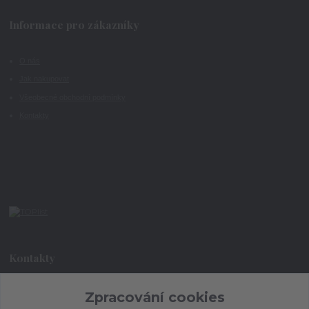
Informace pro zákazníky
O nás
Jak nakupovat
Všeobecné obchodní podmínky
Kontakty
Kontakty
+420 773 073 323
Zpracování cookies
9:00 - 17:00