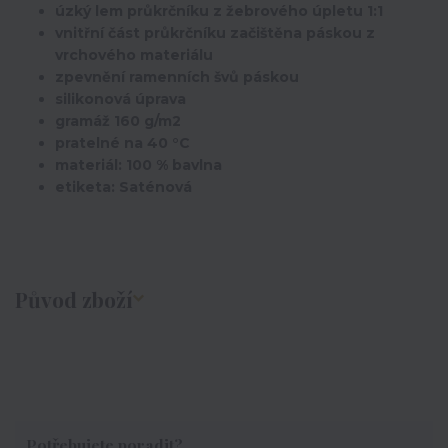
úzký lem průkrčníku z žebrového úpletu 1:1
vnitřní část průkrčníku začištěna páskou z
vrchového materiálu
zpevnění ramenních švů páskou
silikonová úprava
gramáž 160 g/m2
pratelné na 40 °C
materiál: 100 % bavlna
etiketa: Saténová
Původ zboží
Potřebujete poradit?