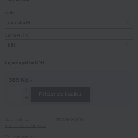
Velikost
Barva textilu
Nejsme plátci DPH
369 Kč
/
ks
Přidat do košíku
Číslo produktu:
TRDAM006-18
Hlídat cenu / dostupnost
Do oblíbených