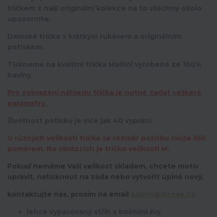
tričkem z naší originální kolekce na to všechny okolo
upozorníte.
Dámské tričko s krátkým rukávem a originálním
potiskem.
Tiskneme na kvalitní trička Malfini vyrobené ze 100%
bavlny.
Pro zobrazení náhledu trička je nutné zadat veškeré
parametry.
Životnost potisku je více jak 40 vyprání.
U různých velikostí trička se rozměr potisku může lišit
poměrem. Na obrázcích je tričko velikosti M.
Pokuď nemáme Vaší velikost skladem, chcete motiv
upravit,
natisknout na záda nebo vytvořit úplně nový,
kontaktujte nás, prosím na email
admin@ihrnek.cz
.
lehce vypasovaný střih s bočními švy