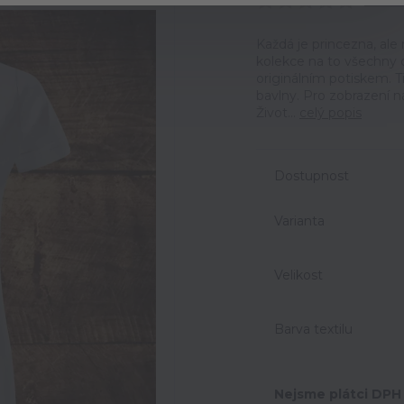
Ohodno
Každá je princezna, ale 
kolekce na to všechny 
originálním potiskem. T
bavlny. Pro zobrazení n
Život...
celý popis
Dostupnost
Varianta
Velikost
Barva textilu
Nejsme plátci DPH