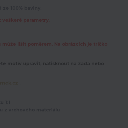
é ze 100% bavlny.
t veškeré parametry.
u může lišit poměrem. Na obrázcích je tričko
te motiv upravit,
natisknout na záda nebo
rnek.cz
.
u 1:1
ou z vrchového materiálu