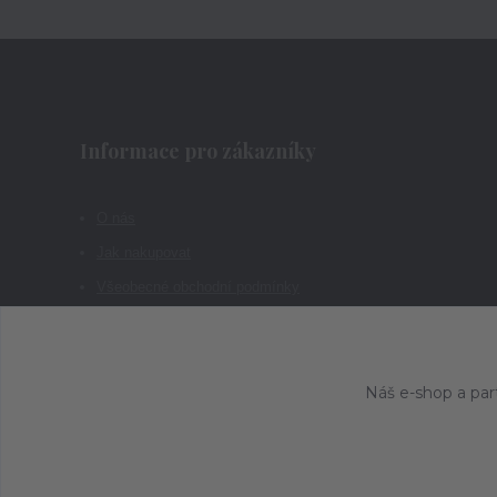
Informace pro zákazníky
O nás
Jak nakupovat
Všeobecné obchodní podmínky
Kontakty
Náš e-shop a par