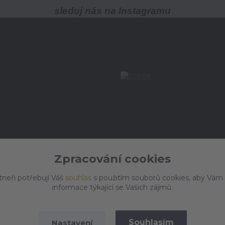
sleduj nás na Instagramu
Zpracování cookies
tneři potřebují Váš
souhlas
s použitím souborů cookies, aby Vám
informace týkající se Vašich zájmů.
Souhlasím
Nastavení