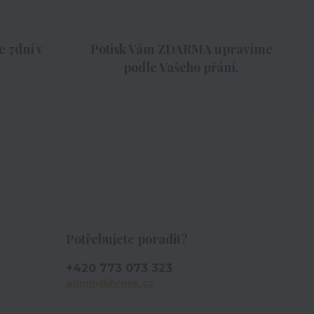
 7dní v
Potisk Vám ZDARMA upravíme
podle Vašeho přání.
Potřebujete poradit?
+420 773 073 323
admin@ihrnek.cz