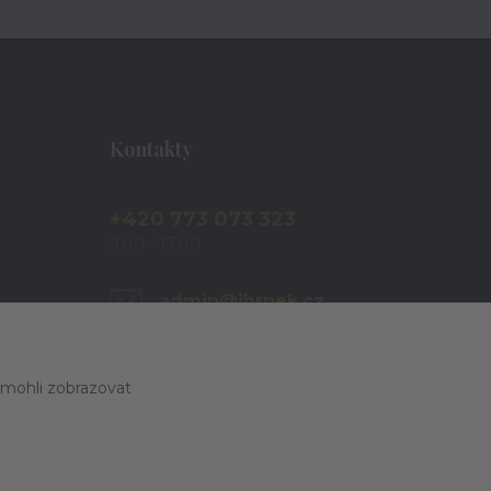
Kontakty
+420 773 073 323
9:00 - 17:00
admin@ihrnek.cz
 mohli zobrazovat