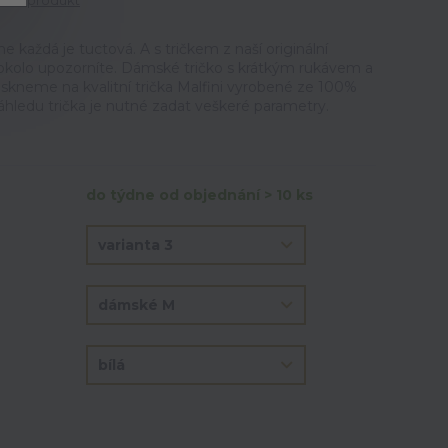
tit produkt
ne každá je tuctová. A s tričkem z naší originální
okolo upozorníte. Dámské tričko s krátkým rukávem a
iskneme na kvalitní trička Malfini vyrobené ze 100%
áhledu trička je nutné zadat veškeré parametry.
do týdne od objednání > 10 ks