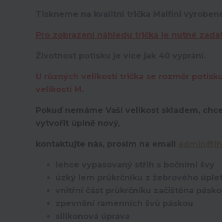
Tiskneme na kvalitní trička Malfini vyroben
Pro zobrazení náhledu trička je nutné zada
Životnost potisku je více jak 40 vyprání.
U různých velikostí trička se rozměr potisk
velikosti M.
Pokuď nemáme Vaší velikost skladem, chce
vytvořit úplně nový,
kontaktujte nás, prosím na email
admin@ih
lehce vypasovaný střih s bočními švy
úzký lem průkrčníku z žebrového úplet
vnitřní část průkrčníku začištěna pásk
zpevnění ramenních švů páskou
silikonová úprava