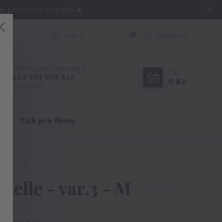
e poštovné neplatí! 🔥
CZK
Přihlášení
Nevíte si rady? Zavolejte.
0
ks
+420 773 073 323
0 Kč
9:00 - 17:00
Y
Tisk pro firmy
var.3 - M
elle - var.3 - M