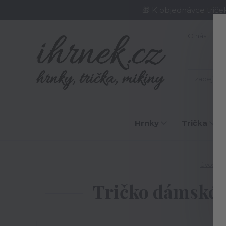
🎁 K objednávce triče
O nás
J
Hrnky
Trička
Úvod
Tričko dámské N