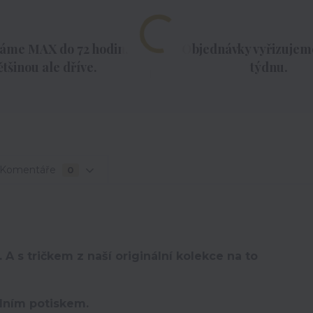
áme MAX do 72 hodin,
Objednávky vyřizujeme
ětšinou ale dříve.
týdnu.
Komentáře
0
 A s tričkem z naší originální kolekce na to
lním potiskem.