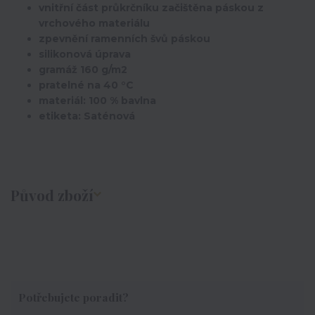
vnitřní část průkrčníku začištěna páskou z
vrchového materiálu
zpevnění ramenních švů páskou
silikonová úprava
gramáž 160 g/m2
pratelné na 40 °C
materiál: 100 % bavlna
etiketa: Saténová
Původ zboží
Potřebujete poradit?