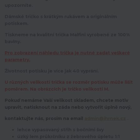
upozorníte.
Dámské tričko s krátkým rukávem a originálním
potiskem.
Tiskneme na kvalitní trička Malfini vyrobené ze 100%
bavlny.
Pro zobrazení náhledu trička je nutné zadat veškeré
parametry.
Životnost potisku je více jak 40 vyprání.
U různých velikostí trička se rozměr potisku může lišit
poměrem. Na obrázcích je tričko velikosti M.
Pokuď nemáme Vaší velikost skladem, chcete motiv
upravit,
natisknout na záda nebo vytvořit úplně nový,
kontaktujte nás, prosím na email
admin@ihrnek.cz
.
lehce vypasovaný střih s bočními švy
úzký lem průkrčníku z žebrového úpletu 1:1