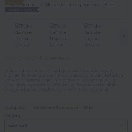
Novinka
Doprava ZDARMA
Ohodnotit produkt
Každá je princezna, ale ne každá je tuctová. A s tričkem z naší
originální kolekce na to všechny okolo upozorníte. Dámské tričko s
krátkým rukávem a originálním potiskem. Tiskneme na kvalitní
trička Malfini vyrobené ze 100% bavlny. Pro zobrazení náhledu
trička je nutné zadat veškeré parametry. Život...
celý popis
Dostupnost
do týdne od objednání > 10 ks
Varianta