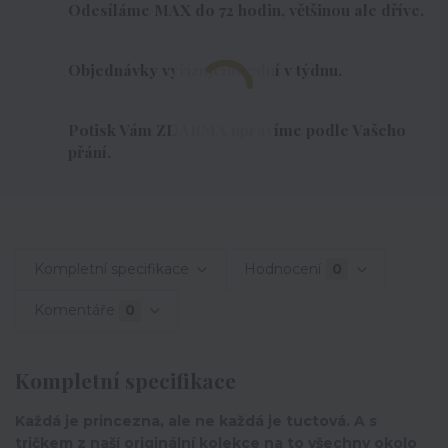
Odesíláme MAX do 72 hodin, většinou ale dříve.
Objednávky vyřizujeme 7dní v týdnu.
Potisk Vám ZDARMA upravíme podle Vašeho
přání.
Kompletní specifikace
Hodnocení
0
Komentáře
0
Kompletní specifikace
Každá je princezna, ale ne každá je tuctová. A s
tričkem z naší originální kolekce na to všechny okolo