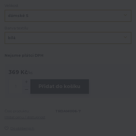
Velikost
Barva textilu
Nejsme plátci DPH
369 Kč
/
ks
Přidat do košíku
Číslo produktu:
TRDAM006-7
Hlídat cenu / dostupnost
Do oblíbených