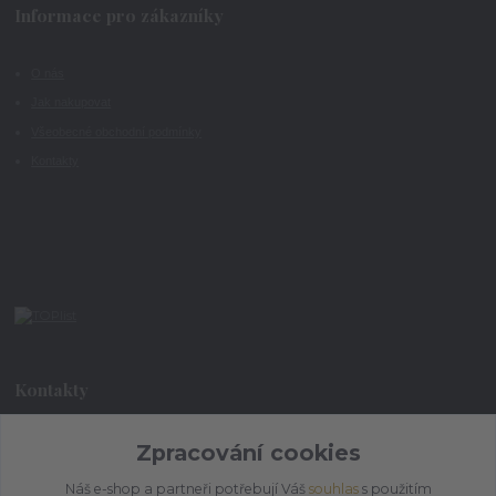
Informace pro zákazníky
O nás
Jak nakupovat
Všeobecné obchodní podmínky
Kontakty
Kontakty
Zpracování cookies
+420 773 073 323
9:00 - 17:00
Náš e-shop a partneři potřebují Váš
souhlas
s použitím