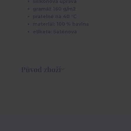
silikonová úprava
gramáž 160 g/m2
pratelné na 40 °C
materiál: 100 % bavlna
etiketa: Saténová
Původ zboží