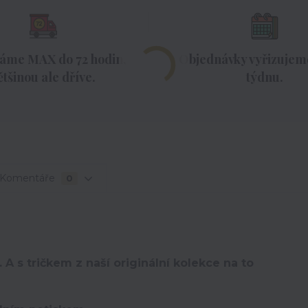
áme MAX do 72 hodin,
Objednávky vyřizujeme
ětšinou ale dříve.
týdnu.
Komentáře
0
 A s tričkem z naší originální kolekce na to