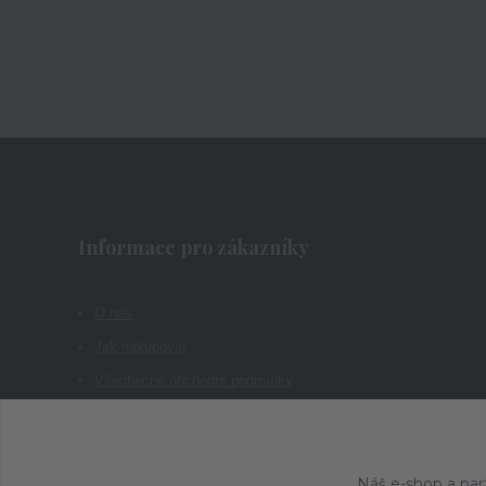
Informace pro zákazníky
O nás
Jak nakupovat
Všeobecné obchodní podmínky
Kontakty
Náš e-shop a par