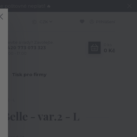
e poštovné neplatí! 🔥
CZK
Přihlášení
Nevíte si rady? Zavolejte.
0
ks
+420 773 073 323
0 Kč
9:00 - 17:00
Y
Tisk pro firmy
var.2 - L
elle - var.2 - L