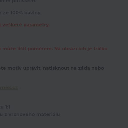
lním potiskem.
é ze 100% bavlny.
t veškeré parametry.
u může lišit poměrem. Na obrázcích je tričko
te motiv upravit,
natisknout na záda nebo
rnek.cz
.
u 1:1
ou z vrchového materiálu