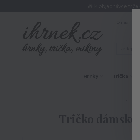
🎁 K objednávce triče
O nás
J
Hrnky
Trička
Úvod
Tričko dámské N