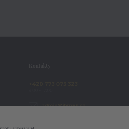
Kontakty
+420 773 073 323
9:00 - 17:00
admin@ihrnek.cz
 mohli zobrazovat