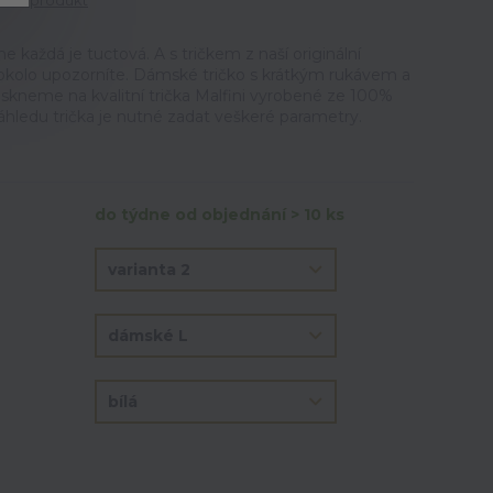
tit produkt
ne každá je tuctová. A s tričkem z naší originální
okolo upozorníte. Dámské tričko s krátkým rukávem a
iskneme na kvalitní trička Malfini vyrobené ze 100%
áhledu trička je nutné zadat veškeré parametry.
do týdne od objednání > 10 ks