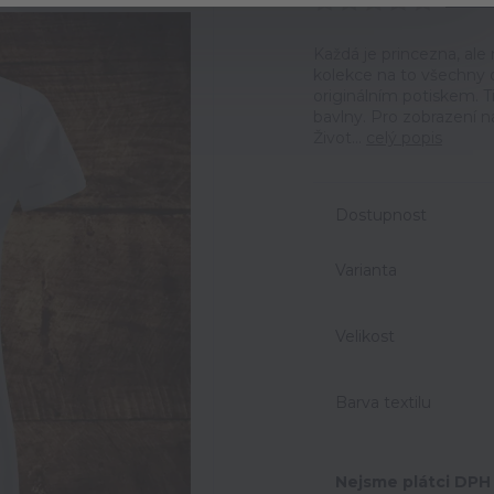
Ohodno
Každá je princezna, ale 
kolekce na to všechny 
originálním potiskem. T
bavlny. Pro zobrazení n
Život...
celý popis
Dostupnost
Varianta
Velikost
Barva textilu
Nejsme plátci DPH