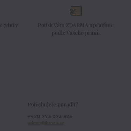
 7dní v
Potisk Vám ZDARMA upravíme
podle Vašeho přání.
Potřebujete poradit?
+420 773 073 323
admin@ihrnek.cz