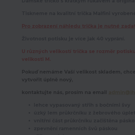
Dámské tričko s krátkým rukávem a originá
Tiskneme na kvalitní trička Malfini vyroben
Pro zobrazení náhledu trička je nutné zada
Životnost potisku je více jak 40 vyprání.
U různých velikostí trička se rozměr potisk
velikosti M.
Pokuď nemáme Vaší velikost skladem, chce
vytvořit úplně nový,
kontaktujte nás, prosím na email
admin@ih
lehce vypasovaný střih s bočními švy
úzký lem průkrčníku z žebrového úplet
vnitřní část průkrčníku začištěna pásk
zpevnění ramenních švů páskou