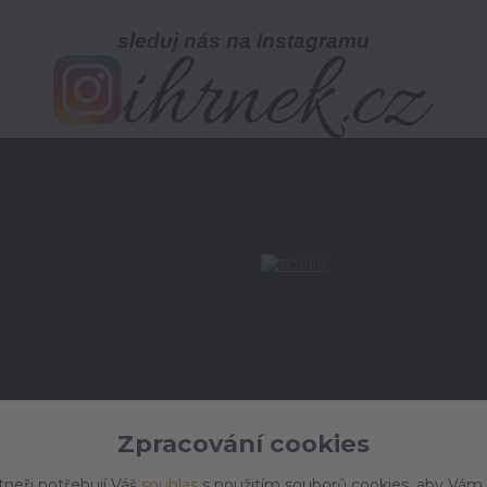
sleduj nás na Instagramu
Zpracování cookies
tneři potřebují Váš
souhlas
s použitím souborů cookies, aby Vám