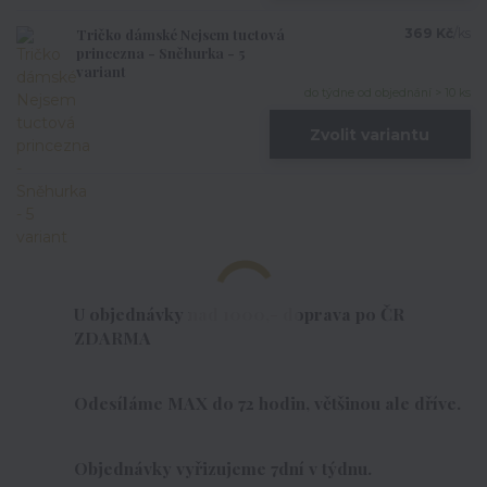
Tričko dámské Nejsem tuctová
369 Kč
/
ks
princezna - Sněhurka - 5
variant
do týdne od objednání > 10 ks
Zvolit variantu
U objednávky nad 1000,- doprava po ČR
ZDARMA
Odesíláme MAX do 72 hodin, většinou ale dříve.
Objednávky vyřizujeme 7dní v týdnu.