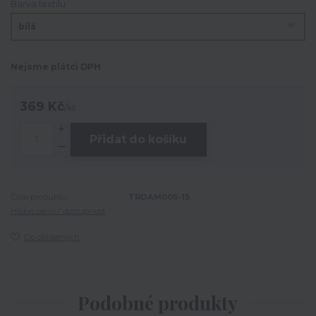
Barva textilu
Nejsme plátci DPH
369 Kč
/
ks
Přidat do košíku
Číslo produktu:
TRDAM005-15
Hlídat cenu / dostupnost
Do oblíbených
Podobné produkty