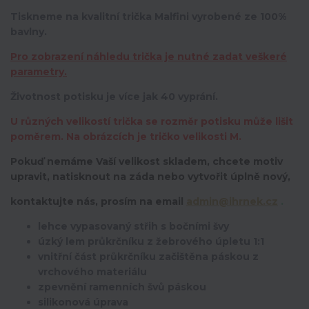
Tiskneme na kvalitní trička Malfini vyrobené ze 100%
bavlny.
Pro zobrazení náhledu trička je nutné zadat veškeré
parametry.
Životnost potisku je více jak 40 vyprání.
U různých velikostí trička se rozměr potisku může lišit
poměrem. Na obrázcích je tričko velikosti M.
Pokuď nemáme Vaší velikost skladem, chcete motiv
upravit,
natisknout na záda nebo vytvořit úplně nový,
kontaktujte nás, prosím na email
admin@ihrnek.cz
.
lehce vypasovaný střih s bočními švy
úzký lem průkrčníku z žebrového úpletu 1:1
vnitřní část průkrčníku začištěna páskou z
vrchového materiálu
zpevnění ramenních švů páskou
silikonová úprava