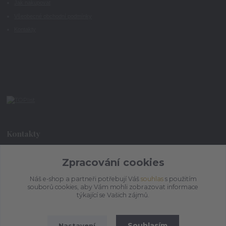
Jak nakupovat
Všeobecné obchodní podmínky
Kontakty
Kontakty
+420 773 073 323
Zpracování cookies
9:00 - 17:00
Náš e-shop a partneři potřebují Váš
souhlas
s použitím
souborů cookies, aby Vám mohli zobrazovat informace
admin@ihrnek.cz
týkající se Vašich zájmů.
Souhlasím
Nastavení