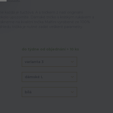
tit produkt
ne každá je tuctová. A s tričkem z naší originální
okolo upozorníte. Dámské tričko s krátkým rukávem a
iskneme na kvalitní trička Malfini vyrobené ze 100%
áhledu trička je nutné zadat veškeré parametry.
do týdne od objednání > 10 ks