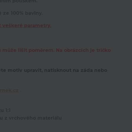
lním potiskem.
é ze 100% bavlny.
t veškeré parametry.
u může lišit poměrem. Na obrázcích je tričko
te motiv upravit,
natisknout na záda nebo
rnek.cz
.
u 1:1
ou z vrchového materiálu