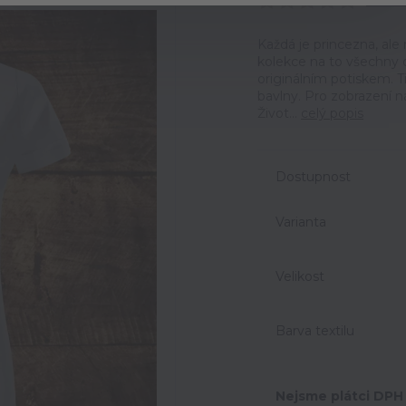
Ohodno
Každá je princezna, ale 
kolekce na to všechny 
originálním potiskem. T
bavlny. Pro zobrazení n
Život...
celý popis
Dostupnost
Varianta
Velikost
Barva textilu
Nejsme plátci DPH