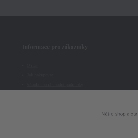
Informace pro zákazníky
O nás
Jak nakupovat
Všeobecné obchodní podmínky
Kontakty
Náš e-shop a par