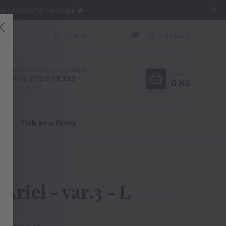
e poštovné neplatí! 🔥
CZK
Přihlášení
Nevíte si rady? Zavolejte.
0
ks
+420 773 073 323
0 Kč
9:00 - 17:00
Y
Tisk pro firmy
var.3 - L
riel - var.3 - L