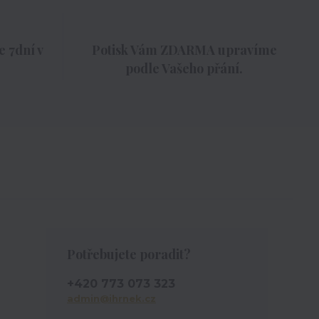
 7dní v
Potisk Vám ZDARMA upravíme
podle Vašeho přání.
Potřebujete poradit?
+420 773 073 323
admin@ihrnek.cz