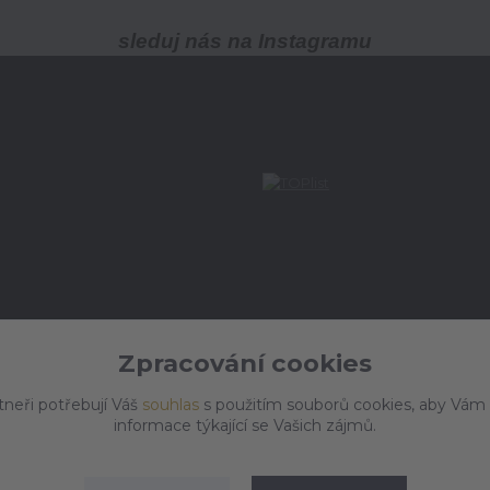
sleduj nás na Instagramu
Zpracování cookies
tneři potřebují Váš
souhlas
s použitím souborů cookies, aby Vám
informace týkající se Vašich zájmů.