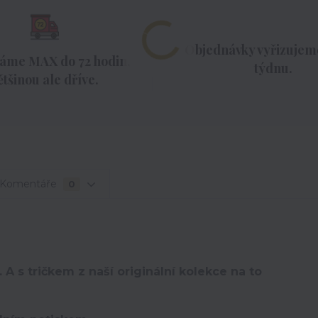
Objednávky vyřizujeme
áme MAX do 72 hodin,
týdnu.
ětšinou ale dříve.
Komentáře
0
 A s tričkem z naší originální kolekce na to