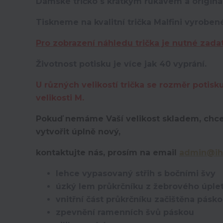
Dámské tričko s krátkým rukávem a originá
Tiskneme na kvalitní trička Malfini vyroben
Pro zobrazení náhledu trička je nutné zada
Životnost potisku je více jak 40 vyprání.
U různých velikostí trička se rozměr potisk
velikosti M.
Pokuď nemáme Vaší velikost skladem, chce
vytvořit úplně nový,
kontaktujte nás, prosím na email
admin@ih
lehce vypasovaný střih s bočními švy
úzký lem průkrčníku z žebrového úplet
vnitřní část průkrčníku začištěna pásk
zpevnění ramenních švů páskou