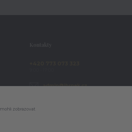
Kontakty
+420 773 073 323
9:00 - 17:00
admin@ihrnek.cz
 mohli zobrazovat