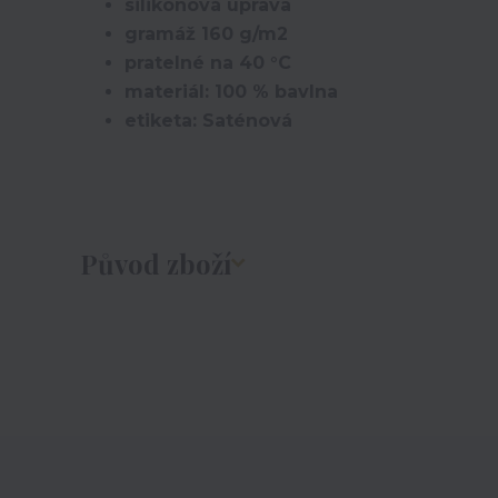
silikonová úprava
gramáž 160 g/m2
pratelné na 40 °C
materiál: 100 % bavlna
etiketa: Saténová
Původ zboží