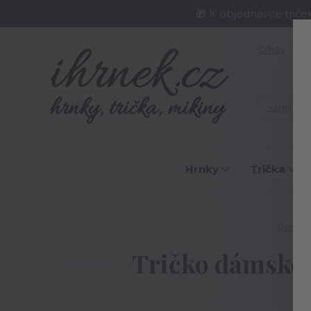
🎁 K objednávce triče
O nás
J
Hrnky
Trička
Úvod
Tričko dámské N