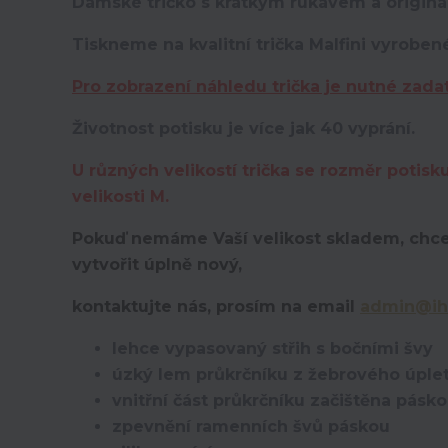
Dámské tričko s krátkým rukávem a originá
Tiskneme na kvalitní trička Malfini vyroben
Pro zobrazení náhledu trička je nutné zada
Životnost potisku je více jak 40 vyprání.
U různých velikostí trička se rozměr potisk
velikosti M.
Pokuď nemáme Vaší velikost skladem, chce
vytvořit úplně nový,
kontaktujte nás, prosím na email
admin@ih
lehce vypasovaný střih s bočními švy
úzký lem průkrčníku z žebrového úplet
vnitřní část průkrčníku začištěna pásk
zpevnění ramenních švů páskou