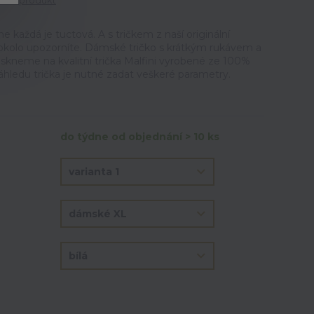
tit produkt
ne každá je tuctová. A s tričkem z naší originální
okolo upozorníte. Dámské tričko s krátkým rukávem a
iskneme na kvalitní trička Malfini vyrobené ze 100%
áhledu trička je nutné zadat veškeré parametry.
do týdne od objednání > 10 ks