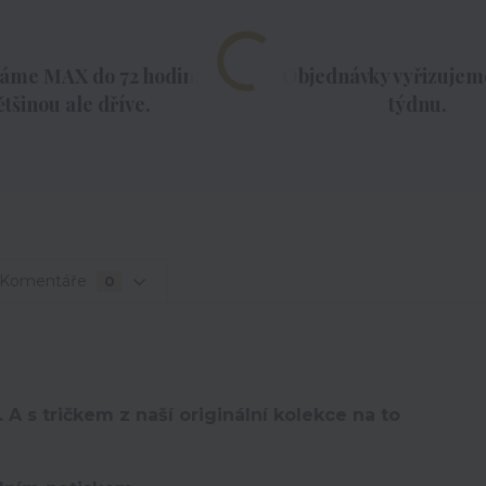
áme MAX do 72 hodin,
Objednávky vyřizujeme
ětšinou ale dříve.
týdnu.
Komentáře
0
 A s tričkem z naší originální kolekce na to