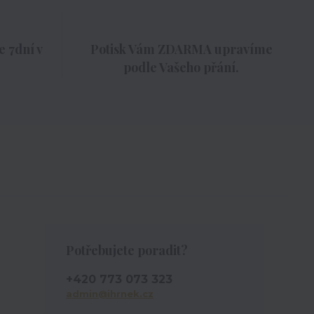
 7dní v
Potisk Vám ZDARMA upravíme
podle Vašeho přání.
Potřebujete poradit?
+420 773 073 323
admin@ihrnek.cz