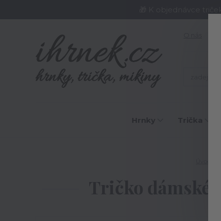
🎁 K objednávce triče
O nás
J
Hrnky
Trička
Úvod
Tričko dámské Ne