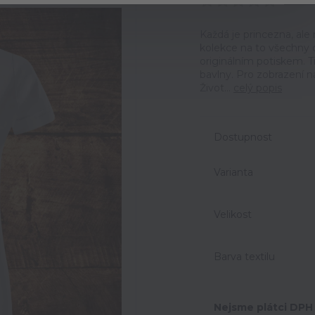
Ohodno
Každá je princezna, ale 
kolekce na to všechny 
originálním potiskem. T
bavlny. Pro zobrazení n
Život...
celý popis
Dostupnost
Varianta
Velikost
Barva textilu
Nejsme plátci DPH