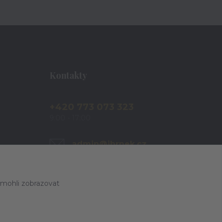
Kontakty
+420 773 073 323
9:00 - 17:00
admin@ihrnek.cz
 mohli zobrazovat