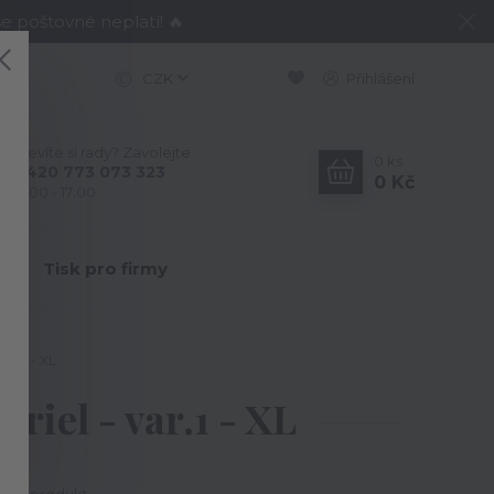
e poštovné neplatí! 🔥
CZK
Přihlášení
Nevíte si rady? Zavolejte.
0
ks
+420 773 073 323
0 Kč
9:00 - 17:00
Y
Tisk pro firmy
ar.1 - XL
riel - var.1 - XL