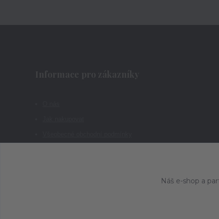
Informace pro zákazníky
O nás
Jak nakupovat
Všeobecné obchodní podmínky
Kontakty
Náš e-shop a par