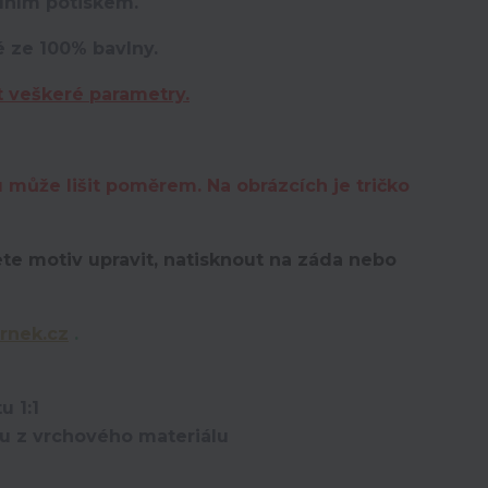
lním potiskem.
é ze 100% bavlny.
t veškeré parametry.
u může lišit poměrem. Na obrázcích je tričko
te motiv upravit,
natisknout na záda nebo
rnek.cz
.
u 1:1
ou z vrchového materiálu