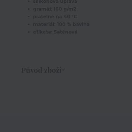
silikonová úprava
gramáž 160 g/m2
pratelné na 40 °C
materiál: 100 % bavlna
etiketa: Saténová
Původ zboží