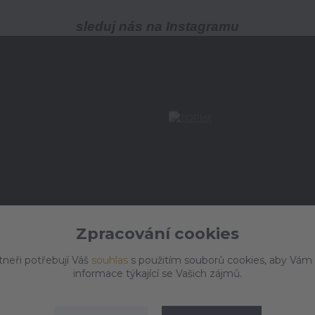
sleduj nás na Instagramu
Zpracování cookies
tneři potřebují Váš
souhlas
s použitím souborů cookies, aby Vám
informace týkající se Vašich zájmů.