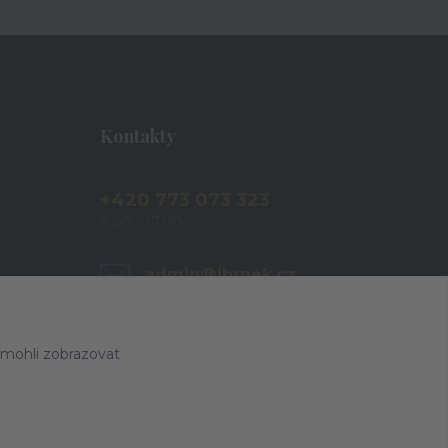
Kontakty
+420 773 073 323
9:00 - 17:00
admin@ihrnek.cz
 mohli zobrazovat