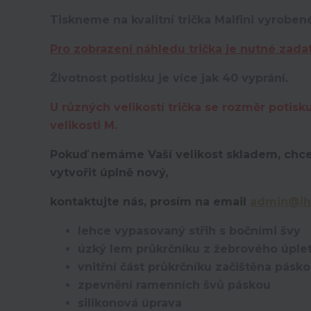
Tiskneme na kvalitní trička Malfini vyroben
Pro zobrazení náhledu trička je nutné zada
Životnost potisku je více jak 40 vyprání.
U různých velikostí trička se rozměr potisk
velikosti M.
Pokuď nemáme Vaší velikost skladem, chce
vytvořit úplně nový,
kontaktujte nás, prosím na email
admin@ih
lehce vypasovaný střih s bočními švy
úzký lem průkrčníku z žebrového úplet
vnitřní část průkrčníku začištěna pásk
zpevnění ramenních švů páskou
silikonová úprava