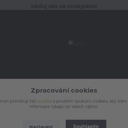
sleduj nás na Instagramu
Zpracování cookies
tneři potřebují Váš
souhlas
s použitím souborů cookies, aby Vám
informace týkající se Vašich zájmů.
Souhlasím
Nastavení