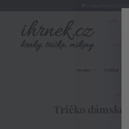
🎁 K objednávce triče
O nás
J
Hrnky
Trička
Úvod
Tričko dámské N