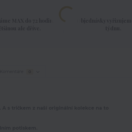
áme MAX do 72 hodin,
Objednávky vyřizujeme
ětšinou ale dříve.
týdnu.
Komentáře
0
 A s tričkem z naší originální kolekce na to
lním potiskem.