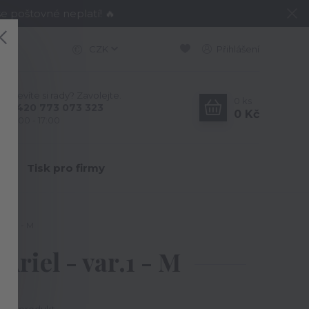
e poštovné neplatí! 🔥
CZK
Přihlášení
Nevíte si rady? Zavolejte.
0
ks
+420 773 073 323
0 Kč
9:00 - 17:00
Y
Tisk pro firmy
var.1 - M
riel - var.1 - M