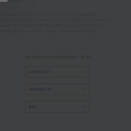
tit produkt
ne každá je tuctová. A s tričkem z naší originální
okolo upozorníte. Dámské tričko s krátkým rukávem a
iskneme na kvalitní trička Malfini vyrobené ze 100%
áhledu trička je nutné zadat veškeré parametry.
do týdne od objednání > 10 ks