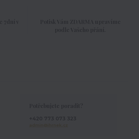
 7dní v
Potisk Vám ZDARMA upravíme
podle Vašeho přání.
Potřebujete poradit?
+420 773 073 323
admin@ihrnek.cz