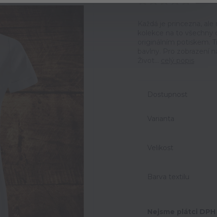
Ohodno
Každá je princezna, ale 
kolekce na to všechny 
originálním potiskem. T
bavlny. Pro zobrazení n
Život...
celý popis
Dostupnost
Varianta
Velikost
Barva textilu
Nejsme plátci DPH