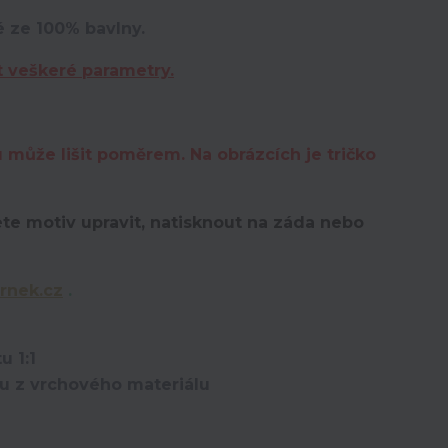
é ze 100% bavlny.
t veškeré parametry.
u může lišit poměrem. Na obrázcích je tričko
te motiv upravit,
natisknout na záda nebo
rnek.cz
.
u 1:1
ou z vrchového materiálu