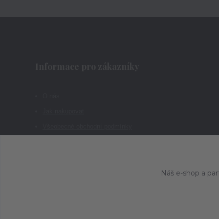
Informace pro zákazníky
O nás
Jak nakupovat
Všeobecné obchodní podmínky
Kontakty
Náš e-shop a par