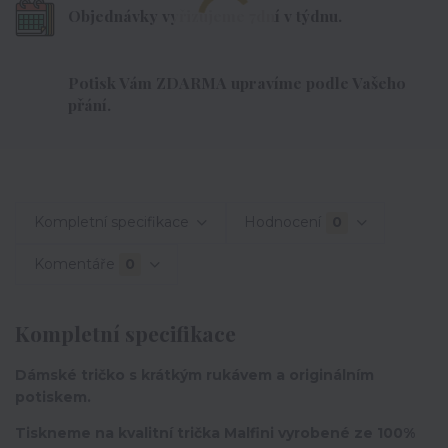
Objednávky vyřizujeme 7dní v týdnu.
Potisk Vám ZDARMA upravíme podle Vašeho
přání.
Kompletní specifikace
Hodnocení
0
Komentáře
0
Kompletní specifikace
Dámské tričko s krátkým rukávem a originálním
potiskem.
Tiskneme na kvalitní trička Malfini vyrobené ze 100%