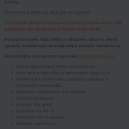
bavlny.
Životnost potisku je více jak 40 vyprání.
U různých velikostí trička se rozměr potisku může lišit
poměrem. Na obrázcích je tričko velikosti M.
Pokuď nemáme Vaší velikost skladem, chcete motiv
upravit,
natisknout na záda nebo vytvořit úplně nový,
kontaktujte nás, prosím na email
admin@ihrnek.cz
.
lehce vypasovaný střih s bočními švy
úzký lem průkrčníku z žebrového úpletu 1:1
vnitřní část průkrčníku začištěna páskou z
vrchového materiálu
zpevnění ramenních švů páskou
silikonová úprava
gramáž 160 g/m2
pratelné na 40 °C
materiál: 100 % bavlna
etiketa: Saténová