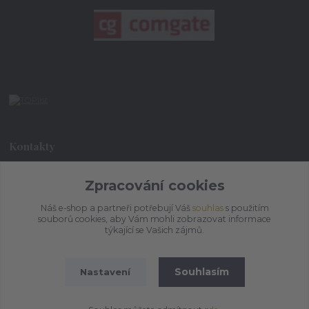
Kontakty
Zpracování cookies
+420 773 073 323
9:00 - 17:00
Náš e-shop a partneři potřebují Váš
souhlas
s použitím
souborů cookies, aby Vám mohli zobrazovat informace
admin@ihrnek.cz
týkající se Vašich zájmů.
Souhlasím
Nastavení