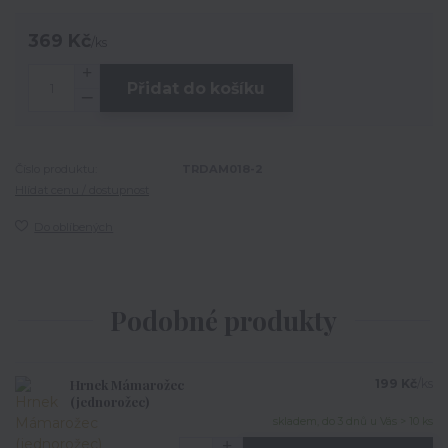
369 Kč
/
ks
Přidat do košíku
Číslo produktu:
TRDAM018-2
Hlídat cenu / dostupnost
Do oblíbených
Podobné produkty
Hrnek Mámarožec
199 Kč
/
ks
(jednorožec)
skladem, do 3 dnů u Vás > 10 ks