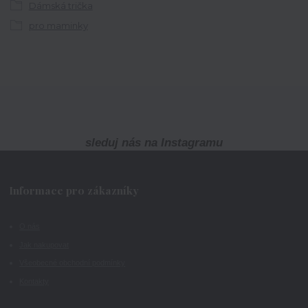
Dámská trička
pro maminky
sleduj nás na Instagramu
Informace pro zákazníky
O nás
Jak nakupovat
Všeobecné obchodní podmínky
Kontakty