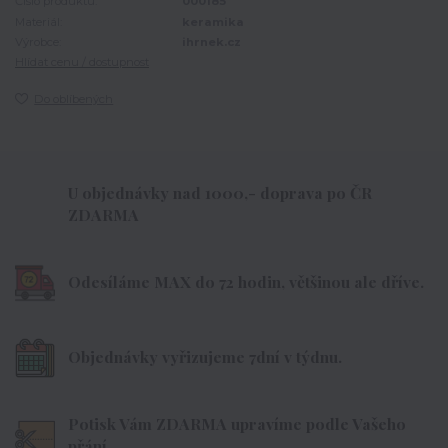
Číslo produktu:
000185
Materiál:
keramika
Výrobce:
ihrnek.cz
Hlídat cenu / dostupnost
Do oblíbených
U objednávky nad 1000,- doprava po ČR
ZDARMA
Odesíláme MAX do 72 hodin, většinou ale dříve.
Objednávky vyřizujeme 7dní v týdnu.
Potisk Vám ZDARMA upravíme podle Vašeho
přání.