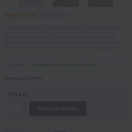
Ohodnotit produkt
Hrneček je určen pro ruční mytí,můžete ho však vložit i do myčky.
Volte šetrný program bez vysoušení,prodloužíte tím životnost
potisku. DOPORUČUJEME přikoupit krabičku na hrnek,kterou
najdete níže na této stránce. K hrnečku se skvěle hodí bambusový
podtácek,který najdete níže na této stránce. hrnek...
celý popis
Dostupnost
skladem, do 3 dnů u Vás > 10 ks
Nejsme plátci DPH
199 Kč
/
ks
Přidat do košíku