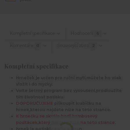
Kompletní specifikace
Hodnocení
6
Komentáře
0
Související zboží
2
Kompletní specifikace
Hrneček je určen pro ruční mytí,můžete ho však
vložit i do myčky.
Volte šetrný program bez vysoušení,prodloužíte
tím životnost potisku.
DOPORUČUJEME
přikoupit krabičku na
hrnek,kterou najdete níže na této stránce.
K hrnečku se skvěle hodí bambusový
podtácek,který najdete níže na této stránce.
hrnek je potisklý z obou stran