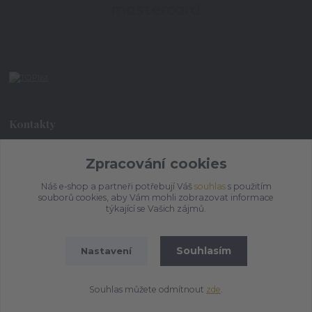
Kontakty
Zpracování cookies
+420 773 073 323
9:00 - 17:00
Náš e-shop a partneři potřebují Váš
souhlas
s použitím
souborů cookies, aby Vám mohli zobrazovat informace
admin@ihrnek.cz
týkající se Vašich zájmů.
Souhlasím
Nastavení
Souhlas můžete odmítnout
zde
.
Vytvořeno na
Eshop-rychle.cz