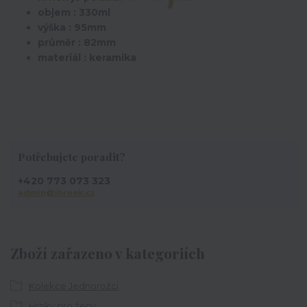
objem : 330ml
výška : 95mm
průměr : 82mm
materiál : keramika
Potřebujete poradit?
+420 773 073 323
admin@ihrnek.cz
Zboží zařazeno v kategoriích
Kolekce Jednorožci
Hrnky pro ženy