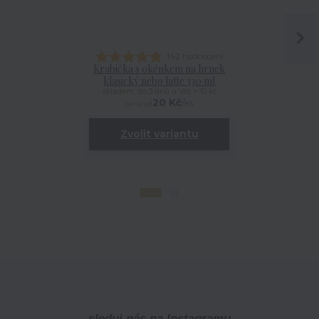
142 hodnocení
Krabička s okénkem na hrnek
Talířek
klasický nebo latte 330 ml
skladem, do 3 dnů u Vás > 10 ks
20 Kč
/
ks
cena od
Zvolit variantu
sleduj nás na Instagramu