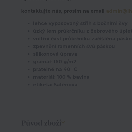
kontaktujte nás, prosím na email
admin@ih
lehce vypasovaný střih s bočními švy
úzký lem průkrčníku z žebrového úplet
vnitřní část průkrčníku začištěna pásk
zpevnění ramenních švů páskou
silikonová úprava
gramáž 160 g/m2
pratelné na 40 °C
materiál: 100 % bavlna
etiketa: Saténová
Původ zboží