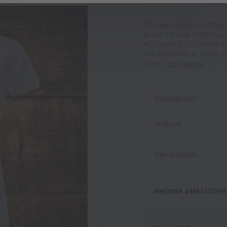
Ohodno
Dámské tričko s krátký
kvalitní trička Malfini 
40 vyprání. U různých v
Na obrázcích je tričko 
chce...
celý popis
Dostupnost
Velikost
Barva textilu
Nejsme plátci DPH