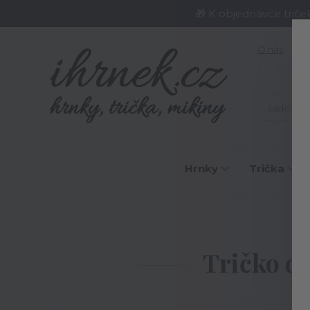
🎁 K objednávce triče
O nás
J
Hrnky
Trička
Ú
Tričko d