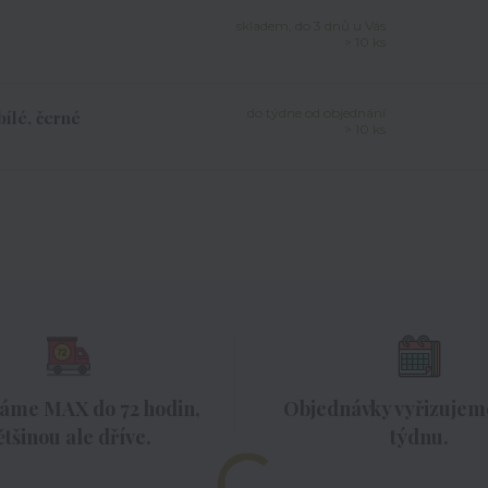
skladem, do 3 dnů u Vás
> 10 ks
do týdne od objednání
bílé, černé
> 10 ks
áme MAX do 72 hodin,
Objednávky vyřizujeme
ětšinou ale dříve.
týdnu.