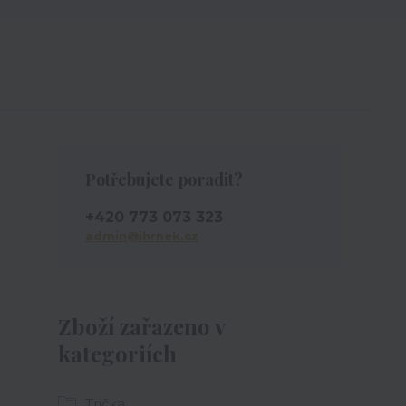
Potřebujete poradit?
+420 773 073 323
admin@ihrnek.cz
Zboží zařazeno v
kategoriích
Trička