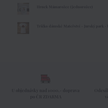
Hrnek Mámarožec (jednorožec)
Tričko dámské Mateřství - Jurský park - 
U objednávky nad 1000,- doprava
Odesíl
po ČR ZDARMA
v