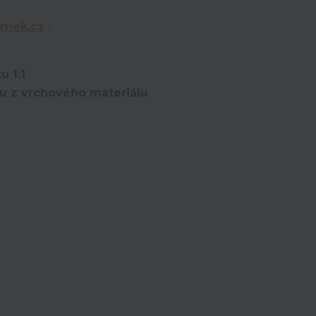
rnek.cz
.
u 1:1
ou z vrchového materiálu