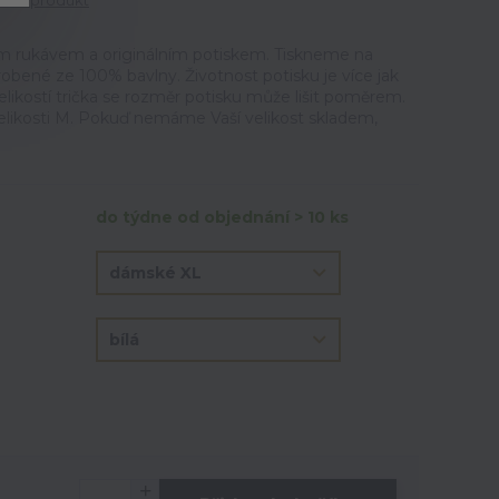
tit produkt
m rukávem a originálním potiskem. Tiskneme na
vyrobené ze 100% bavlny. Životnost potisku je více jak
elikostí trička se rozměr potisku může lišit poměrem.
velikosti M. Pokuď nemáme Vaší velikost skladem,
do týdne od objednání > 10 ks