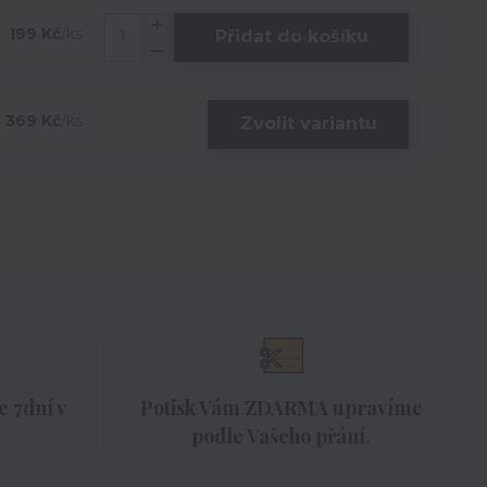
199 Kč
/
ks
Přidat do košíku
369 Kč
/
ks
Zvolit variantu
 7dní v
Potisk Vám ZDARMA upravíme
podle Vašeho přání.