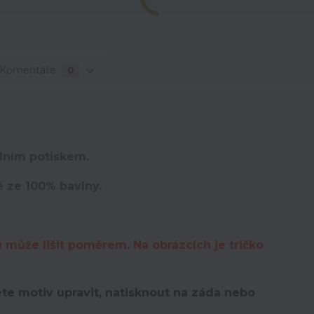
Komentáře
0
lním potiskem.
é ze 100% bavlny.
u může lišit poměrem. Na obrázcích je tričko
te motiv upravit,
natisknout na záda nebo