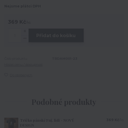
Nejsme plátci DPH
369 Kč
/
ks
Přidat do košíku
Číslo produktu:
TRDAM001-23
Hlídat cenu / dostupnost
Do oblíbených
Podobné produkty
Tričko pánské Fuj, lidi - NOVÝ
369 Kč
/
ks
DESIGN