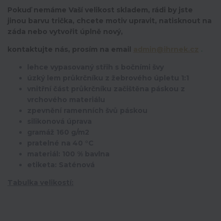
Pokuď nemáme Vaší velikost skladem, rádi by jste
jinou barvu trička, chcete motiv upravit,
natisknout na
záda nebo vytvořit úplně nový,
kontaktujte nás, prosím na email
admin@ihrnek.cz
.
lehce vypasovaný střih s bočními švy
úzký lem průkrčníku z žebrového úpletu 1:1
vnitřní část průkrčníku začištěna páskou z
vrchového materiálu
zpevnění ramenních švů páskou
silikonová úprava
gramáž 160 g/m2
pratelné na 40 °C
materiál: 100 % bavlna
etiketa: Saténová
Tabulka velikostí: