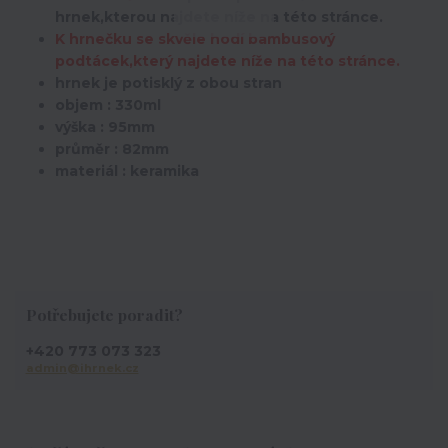
hrnek,kterou najdete níže na této stránce.
K hrnečku se skvěle hodí bambusový
podtácek,který najdete níže na této stránce.
hrnek je potisklý z obou stran
objem : 330ml
výška : 95mm
průměr : 82mm
materiál : keramika
Potřebujete poradit?
+420 773 073 323
admin@ihrnek.cz