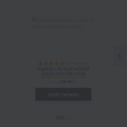
142 hodnocení
Krabička s okénkem na hrnek
Talířek
klasický nebo latte 330 ml
skladem, do 3 dnů u Vás > 10 ks
20 Kč
/
ks
cena od
Zvolit variantu