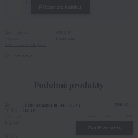
Přidat do košíku
Číslo produktu:
000216
Výrobce:
ihrnek.cz
Hlídat cenu / dostupnost
Do oblíbených
Podobné produkty
Tričko dámské Fuj, lidi - NOVÝ
369 Kč
/
ks
DESIGN
do týdne od objednání > 10 ks
Zvolit variantu