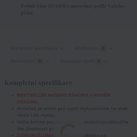
Potisk Vám ZDARMA upravíme podle Vašeho
přání.
Kompletní specifikace
Hodnocení
0
Komentáře
0
Související zboží
2
Kompletní specifikace
BESTSELLER NAŠEHO ESHOPU V NOVÉM
DESIGNU.
Hrneček je určen pro ruční mytí,můžete ho však
vložit i do myčky.
Volte šetrný program bez vysoušení,prodloužíte
tím životnost potisku.
DOPORUČUJEME
přikoupit krabičku na