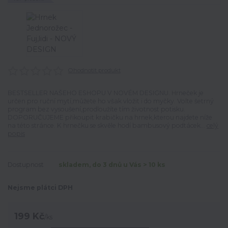
Ohodnotit produkt
BESTSELLER NAŠEHO ESHOPU V NOVÉM DESIGNU. Hrneček je
určen pro ruční mytí,můžete ho však vložit i do myčky. Volte šetrný
program bez vysoušení,prodloužíte tím životnost potisku.
DOPORUČUJEME přikoupit krabičku na hrnek,kterou najdete níže
na této stránce. K hrnečku se skvěle hodí bambusový podtácek...
celý
popis
Dostupnost
skladem, do 3 dnů u Vás > 10 ks
Nejsme plátci DPH
199 Kč
/
ks