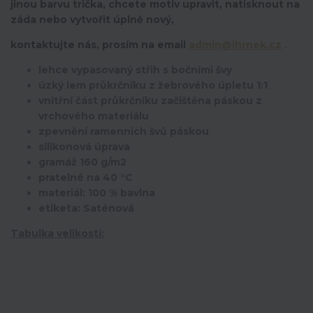
jinou barvu trička, chcete motiv upravit,
natisknout na
záda nebo vytvořit úplně nový,
kontaktujte nás, prosím na email
admin@ihrnek.cz
.
lehce vypasovaný střih s bočními švy
úzký lem průkrčníku z žebrového úpletu 1:1
vnitřní část průkrčníku začištěna páskou z
vrchového materiálu
zpevnění ramenních švů páskou
silikonová úprava
gramáž 160 g/m2
pratelné na 40 °C
materiál: 100 % bavlna
etiketa: Saténová
Tabulka velikostí: