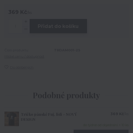
369 Kč
/
ks
Přidat do košíku
Číslo produktu:
TRDAM001-25
Hlídat cenu / dostupnost
Do oblíbených
Podobné produkty
Tričko pánské Fuj, lidi - NOVÝ
369 Kč
/
ks
DESIGN
do týdne od objednání > 10 ks