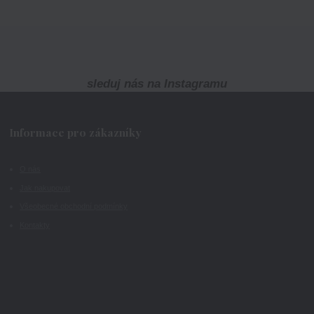
sleduj nás na Instagramu
Informace pro zákazníky
O nás
Jak nakupovat
Všeobecné obchodní podmínky
Kontakty