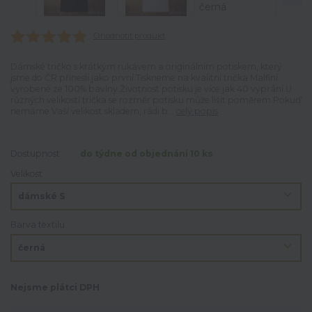
Ohodnotit produkt
Dámské tričko s krátkým rukávem a originálním potiskem, který
jsme do ČR přinesli jako první.Tiskneme na kvalitní trička Malfini
vyrobené ze 100% bavlny.Životnost potisku je více jak 40 vyprání.U
různých velikostí trička se rozměr potisku může lišit poměrem.Pokuď
nemáme Vaší velikost skladem, rádi b...
celý popis
Dostupnost
do týdne od objednání 10 ks
Velikost
Barva textilu
Nejsme plátci DPH