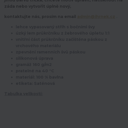
jinou barvu trička, chcete motiv upravit,
natisknout na
záda nebo vytvořit úplně nový,
kontaktujte nás, prosím na email
admin@ihrnek.cz
.
lehce vypasovaný střih s bočními švy
úzký lem průkrčníku z žebrového úpletu 1:1
vnitřní část průkrčníku začištěna páskou z
vrchového materiálu
zpevnění ramenních švů páskou
silikonová úprava
gramáž 160 g/m2
pratelné na 40 °C
materiál: 100 % bavlna
etiketa: Saténová
Tabulka velikostí: