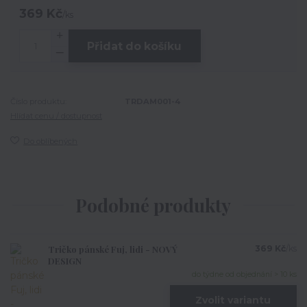
369 Kč
/
ks
Přidat do košíku
Číslo produktu:
TRDAM001-4
Hlídat cenu / dostupnost
Do oblíbených
Podobné produkty
Tričko pánské Fuj, lidi - NOVÝ
369 Kč
/
ks
DESIGN
do týdne od objednání > 10 ks
Zvolit variantu