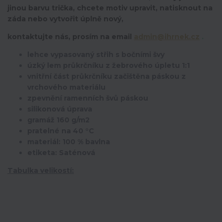
jinou barvu trička, chcete motiv upravit,
natisknout na
záda nebo vytvořit úplně nový,
kontaktujte nás, prosím na email
admin@ihrnek.cz
.
lehce vypasovaný střih s bočními švy
úzký lem průkrčníku z žebrového úpletu 1:1
vnitřní část průkrčníku začištěna páskou z
vrchového materiálu
zpevnění ramenních švů páskou
silikonová úprava
gramáž 160 g/m2
pratelné na 40 °C
materiál: 100 % bavlna
etiketa: Saténová
Tabulka velikostí: