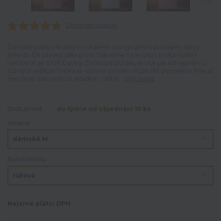
Ohodnotit produkt
Dámské tričko s krátkým rukávem a originálním potiskem, který
jsme do ČR přinesli jako první.Tiskneme na kvalitní trička Malfini
vyrobené ze 100% bavlny.Životnost potisku je více jak 40 vyprání.U
různých velikostí trička se rozměr potisku může lišit poměrem.Pokuď
nemáme Vaší velikost skladem, rádi b...
celý popis
Dostupnost
do týdne od objednání 10 ks
Velikost
Barva textilu
Nejsme plátci DPH