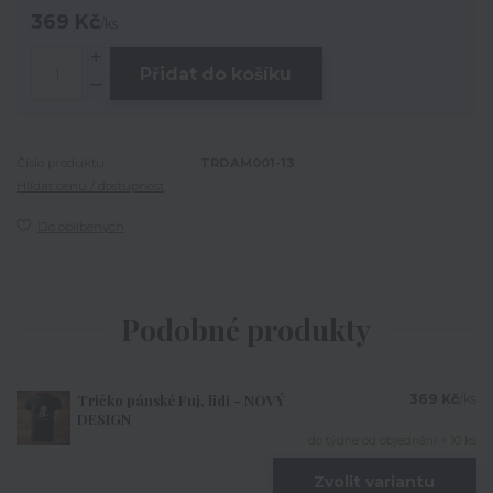
369 Kč
/
ks
Přidat do košíku
Číslo produktu:
TRDAM001-13
Hlídat cenu / dostupnost
Do oblíbených
Podobné produkty
Tričko pánské Fuj, lidi - NOVÝ
369 Kč
/
ks
DESIGN
do týdne od objednání > 10 ks
Zvolit variantu