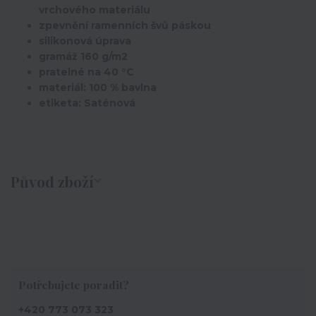
vrchového materiálu
zpevnění ramenních švů páskou
silikonová úprava
gramáž 160 g/m2
pratelné na 40 °C
materiál: 100 % bavlna
etiketa: Saténová
Původ zboží
Potřebujete poradit?
+420 773 073 323