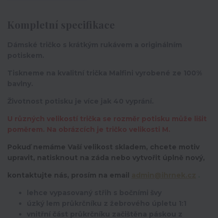
Kompletní specifikace
Dámské tričko s krátkým rukávem a originálním
potiskem.
Tiskneme na kvalitní trička Malfini vyrobené ze 100%
bavlny.
Životnost potisku je více jak 40 vyprání.
U různých velikostí trička se rozměr potisku může lišit
poměrem. Na obrázcích je tričko velikosti M.
Pokuď nemáme Vaší velikost skladem, chcete motiv
upravit,
natisknout na záda nebo vytvořit úplně nový,
kontaktujte nás, prosím na email
admin@ihrnek.cz
.
lehce vypasovaný střih s bočními švy
úzký lem průkrčníku z žebrového úpletu 1:1
vnitřní část průkrčníku začištěna páskou z