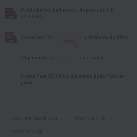
U objednávky nad 1000,- doprava po ČR
ZDARMA
Odesíláme MAX do 72 hodin, většinou ale dříve.
Objednávky vyřizujeme 7dní v týdnu.
Potisk Vám ZDARMA upravíme podle Vašeho
přání.
Kompletní specifikace
Hodnocení
0
Komentáře
0