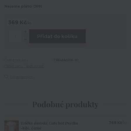
Nejsme plátci DPH
369 Kč
/
ks
Přidat do košíku
Číslo produktu:
TRDAM016-10
Hlídat cenu / dostupnost
Do oblíbených
Podobné produkty
Tričko dámské Cute but Psycho
369 Kč
/
ks
-bílé, černé