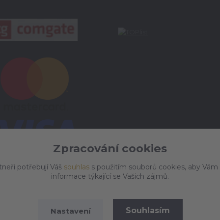
Zpracování cookies
tneři potřebují Váš
souhlas
s použitím souborů cookies, aby Vám
informace týkající se Vašich zájmů.
Souhlasím
Nastavení