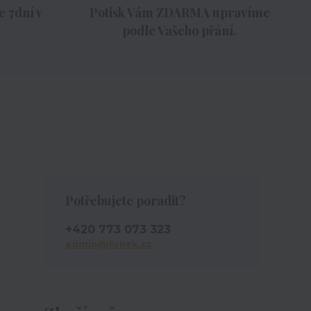
 7dní v
Potisk Vám ZDARMA upravíme
podle Vašeho přání.
Potřebujete poradit?
+420 773 073 323
admin@ihrnek.cz