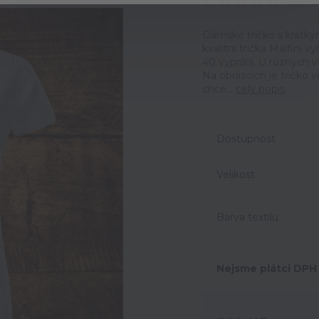
Ohodno
Dámské tričko s krátký
kvalitní trička Malfini 
40 vyprání. U různých v
Na obrázcích je tričko 
chce...
celý popis
Dostupnost
Velikost
Barva textilu
Nejsme plátci DPH