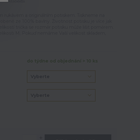
tit produkt
m rukávem a originálním potiskem. Tiskneme na
vyrobené ze 100% bavlny. Životnost potisku je více jak
elikostí trička se rozměr potisku může lišit poměrem.
velikosti M. Pokuď nemáme Vaší velikost skladem,
do týdne od objednání > 10 ks