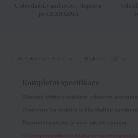
U objednávky nad 1000,- doprava
Odesíl
po ČR ZDARMA
v
Kompletní specifikace
Hodnocení
0
Kompletní specifikace
Dámské tričko s krátkým rukávem a originá
Tiskneme na kvalitní trička Malfini vyroben
Životnost potisku je více jak 40 vyprání.
U různých velikostí trička se rozměr potisk