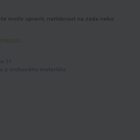
te motiv upravit,
natisknout na záda nebo
rnek.cz
.
u 1:1
ou z vrchového materiálu