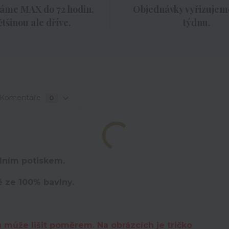
áme MAX do 72 hodin,
Objednávky vyřizujeme
ětšinou ale dříve.
týdnu.
Komentáře
0
lním potiskem.
é ze 100% bavlny.
u může lišit poměrem. Na obrázcích je tričko