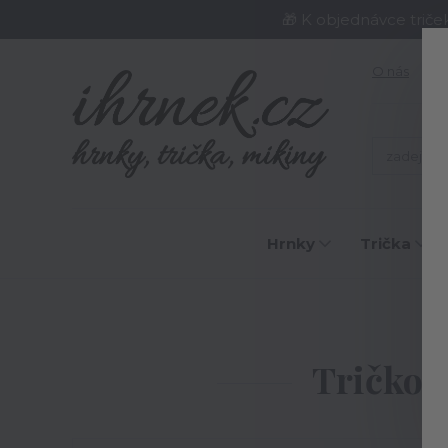
🎁 K objednávce triče
O nás
J
Hrnky
Trička
Tričko 