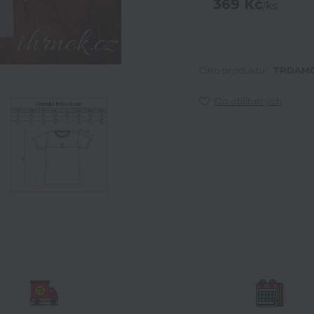
369 Kč
/
ks
Číslo produktu:
TRDAM0
Do oblíbených