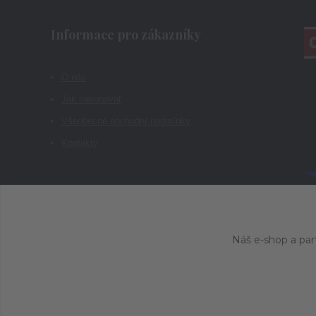
Informace pro zákazníky
O nás
Jak nakupovat
Všeobecné obchodní podmínky
Kontakty
Náš e-shop a par