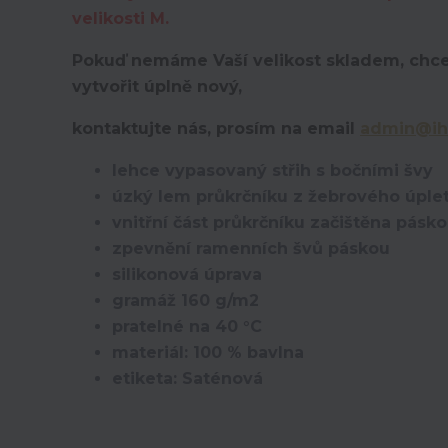
velikosti M.
Pokuď nemáme Vaší velikost skladem, chce
vytvořit úplně nový,
kontaktujte nás, prosím na email
admin@ih
lehce vypasovaný střih s bočními švy
úzký lem průkrčníku z žebrového úplet
vnitřní část průkrčníku začištěna pásk
zpevnění ramenních švů páskou
silikonová úprava
gramáž 160 g/m2
pratelné na 40 °C
materiál: 100 % bavlna
etiketa: Saténová