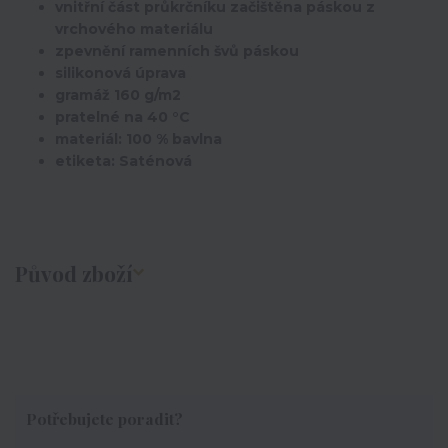
vnitřní část průkrčníku začištěna páskou z
vrchového materiálu
zpevnění ramenních švů páskou
silikonová úprava
gramáž 160 g/m2
pratelné na 40 °C
materiál: 100 % bavlna
etiketa: Saténová
Původ zboží
Potřebujete poradit?