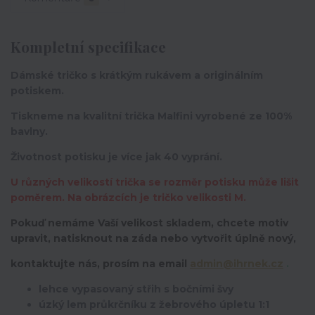
Kompletní specifikace
Dámské tričko s krátkým rukávem a originálním
potiskem.
Tiskneme na kvalitní trička Malfini vyrobené ze 100%
bavlny.
Životnost potisku je více jak 40 vyprání.
U různých velikostí trička se rozměr potisku může lišit
poměrem. Na obrázcích je tričko velikosti M.
Pokuď nemáme Vaší velikost skladem, chcete motiv
upravit,
natisknout na záda nebo vytvořit úplně nový,
kontaktujte nás, prosím na email
admin@ihrnek.cz
.
lehce vypasovaný střih s bočními švy
úzký lem průkrčníku z žebrového úpletu 1:1