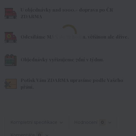
U objednávky nad 1000,- doprava po ČR
ZDARMA
Odesíláme MAX do 72 hodin, většinou ale dříve.
Objednávky vyřizujeme 7dní v týdnu.
Potisk Vám ZDARMA upravíme podle Vašeho
přání.
Kompletní specifikace
Hodnocení
0
Komentáře
0