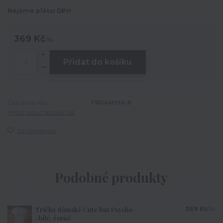
Nejsme plátci DPH
369 Kč
/
ks
Přidat do košíku
Číslo produktu:
TRDAM016-9
Hlídat cenu / dostupnost
Do oblíbených
Podobné produkty
Tričko dámské Cute but Psycho
369 Kč
/
ks
-bílé, černé