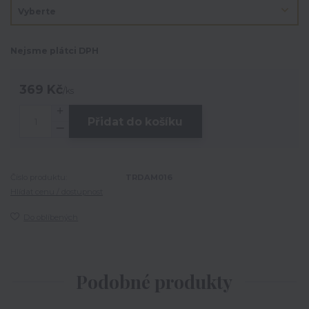
Nejsme plátci DPH
369 Kč
/
ks
Přidat do košíku
Číslo produktu:
TRDAM016
Hlídat cenu / dostupnost
Do oblíbených
Podobné produkty