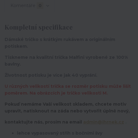
Komentáře
0
Kompletní specifikace
Dámské tričko s krátkým rukávem a originálním
potiskem.
Tiskneme na kvalitní trička Malfini vyrobené ze 100%
bavlny.
Životnost potisku je více jak 40 vyprání.
U různých velikostí trička se rozměr potisku může lišit
poměrem. Na obrázcích je tričko velikosti M.
Pokuď nemáme Vaší velikost skladem, chcete motiv
upravit,
natisknout na záda nebo vytvořit úplně nový,
kontaktujte nás, prosím na email
admin@ihrnek.cz
.
lehce vypasovaný střih s bočními švy