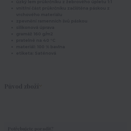
úzký lem průkrčníku z žebrového úpletu 1:1
vnitřní část průkrčníku začištěna páskou z
vrchového materiálu
zpevnění ramenních švů páskou
silikonová úprava
gramáž 160 g/m2
pratelné na 40 °C
materiál: 100 % bavlna
etiketa: Saténová
Původ zboží
Potřebujete poradit?